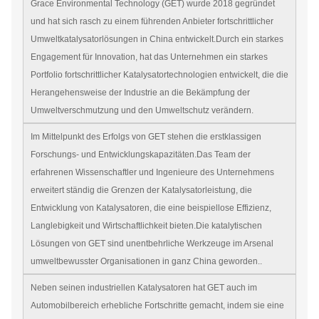
Grace Environmental Technology (GET) wurde 2018 gegründet
und hat sich rasch zu einem führenden Anbieter fortschrittlicher
Umweltkatalysatorlösungen in China entwickelt.Durch ein starkes
Engagement für Innovation, hat das Unternehmen ein starkes
Portfolio fortschrittlicher Katalysatortechnologien entwickelt, die die
Herangehensweise der Industrie an die Bekämpfung der
Umweltverschmutzung und den Umweltschutz verändern.
Im Mittelpunkt des Erfolgs von GET stehen die erstklassigen
Forschungs- und Entwicklungskapazitäten.Das Team der
erfahrenen Wissenschaftler und Ingenieure des Unternehmens
erweitert ständig die Grenzen der Katalysatorleistung, die
Entwicklung von Katalysatoren, die eine beispiellose Effizienz,
Langlebigkeit und Wirtschaftlichkeit bieten.Die katalytischen
Lösungen von GET sind unentbehrliche Werkzeuge im Arsenal
umweltbewusster Organisationen in ganz China geworden..
Neben seinen industriellen Katalysatoren hat GET auch im
Automobilbereich erhebliche Fortschritte gemacht, indem sie eine