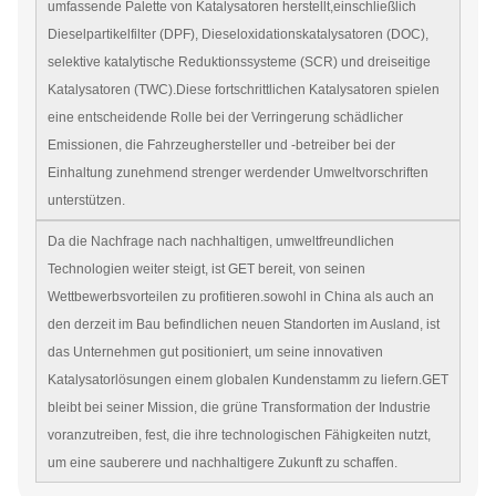
umfassende Palette von Katalysatoren herstellt,einschließlich
Dieselpartikelfilter (DPF), Dieseloxidationskatalysatoren (DOC),
selektive katalytische Reduktionssysteme (SCR) und dreiseitige
Katalysatoren (TWC).Diese fortschrittlichen Katalysatoren spielen
eine entscheidende Rolle bei der Verringerung schädlicher
Emissionen, die Fahrzeughersteller und -betreiber bei der
Einhaltung zunehmend strenger werdender Umweltvorschriften
unterstützen.
Da die Nachfrage nach nachhaltigen, umweltfreundlichen
Technologien weiter steigt, ist GET bereit, von seinen
Wettbewerbsvorteilen zu profitieren.sowohl in China als auch an
den derzeit im Bau befindlichen neuen Standorten im Ausland, ist
das Unternehmen gut positioniert, um seine innovativen
Katalysatorlösungen einem globalen Kundenstamm zu liefern.GET
bleibt bei seiner Mission, die grüne Transformation der Industrie
voranzutreiben, fest, die ihre technologischen Fähigkeiten nutzt,
um eine sauberere und nachhaltigere Zukunft zu schaffen.