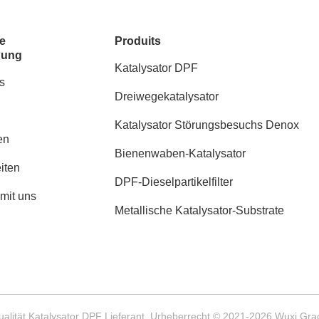
e
Produits
dung
Katalysator DPF
s
Dreiwegekatalysator
Katalysator Störungsbesuchs Denox
en
Bienenwaben-Katalysator
iten
DPF-Dieselpartikelfilter
 mit uns
Metallische Katalysator-Substrate
alität Katalysator DPF Lieferant. Urheberrecht © 2021-2026 Wuxi Gra