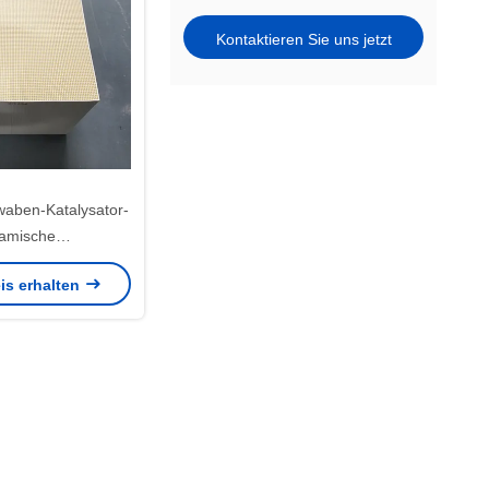
Kontaktieren Sie uns jetzt
waben-Katalysator-
amische
nungskammer
is erhalten