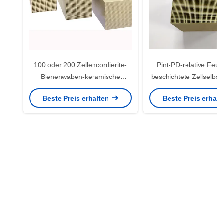
100 oder 200 Zellencordierite-
Pint-PD-relative Fe
Bienenwaben-keramische
beschichtete Zellsel
Katalysator-Substrat-
Störungsbesuch Denit
Beste Preis erhalten
Beste Preis erh
Fördermaschine Nox-
Bienenwaben-Kata
Reduzierung
Fördermaschine