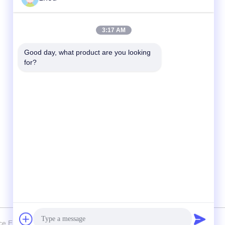
Schneller Kontakt
3:17 AM
Tel.
Good day, what product are you looking 
for?
86-133-8223-4953
E-Mail
sales@graceet.com
Adresse
Oststraße No.333 Jincheng, Xinwu-Bezirk,
Wuxi-Stadt, Jiangsu-Provinz, China
ce Environmental Technology CO,.LTD Alle Rechte vorbehalten.