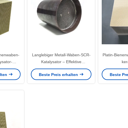
nenwaben-
Langlebiger Metall-Waben-SCR-
Platin-Bienen
ysator-
Katalysator – Effektive
ker
tützhohe
Abgasreinigung für
Verbren
alten
Beste Preis erhalten
Beste Pre
ität
Dieselgeneratoren