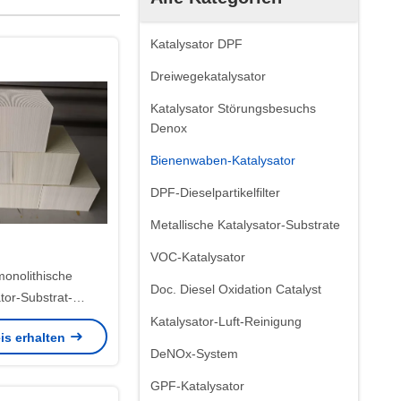
Katalysator DPF
Dreiwegekatalysator
Katalysator Störungsbesuchs
Denox
Bienenwaben-Katalysator
DPF-Dieselpartikelfilter
Metallische Katalysator-Substrate
VOC-Katalysator
monolithische
Doc. Diesel Oxidation Catalyst
tor-Substrat-
rstellung der
Katalysator-Luft-Reinigung
is erhalten
nwaben-5 6
DeNOx-System
GPF-Katalysator