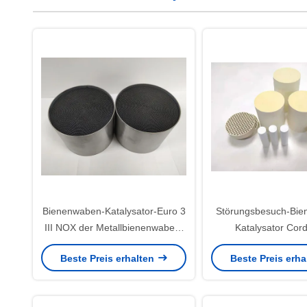
Bienenwaben-Katalysator-Euro 3
Störungsbesuch-Bie
III NOX der Metallbienenwaben-
Katalysator Cordi
katalytischen Reduktion
keramischer Bien
Beste Preis erhalten
Beste Preis erh
metallischer
Substrat-Kataly