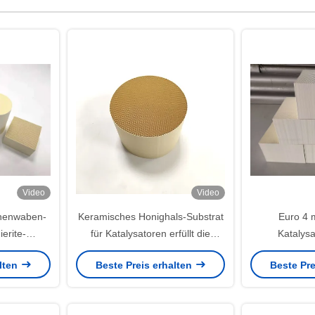
Video
Video
nenwaben-
Keramisches Honighals-Substrat
Euro 4 
erite-
für Katalysatoren erfüllt die
Katalysa
enwaben-
Emissionsnormen EURO 6/VI
Stützhe
alten
Beste Preis erhalten
Beste Pre
sator
Biene