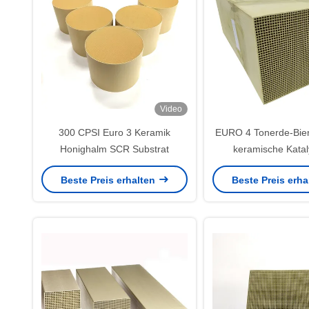
Video
300 CPSI Euro 3 Keramik
EURO 4 Tonerde-Bie
Honighalm SCR Substrat
keramische Katal
Fördermaschinen-S
Beste Preis erhalten
Beste Preis erh
Fluss-Universal