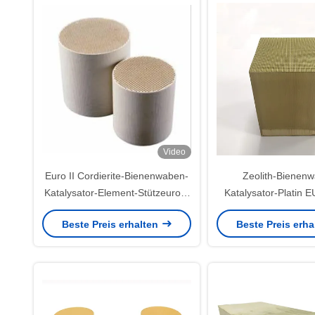
Video
Euro II Cordierite-Bienenwaben-
Zeolith-Bienen
Katalysator-Element-Stützeuro 2
Katalysator-Platin 
6 Benzin-Fahrzeuge
Denox Doc. Störun
Beste Preis erhalten
Beste Preis erh
POC ASC