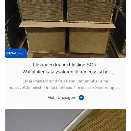
2026-03-25
Lösungen für hochfristige SCR-
Wallplattenkatalysatoren für die russische
Chemieindustrie
1Markthintergrund Russland verfügt über eine
massiveChemische IndustrieBasis, bei der die Steuerung von
Stickstoffmonoxid (NOx) -Emissionen in hoher Konzentration
Mehr anzeigen
eine Herausforderung für die Einhaltung der
Umweltvorschriften war.Aufgrund des extrem kalten Klimas
und der hohen Staubgehalt und hohen ...