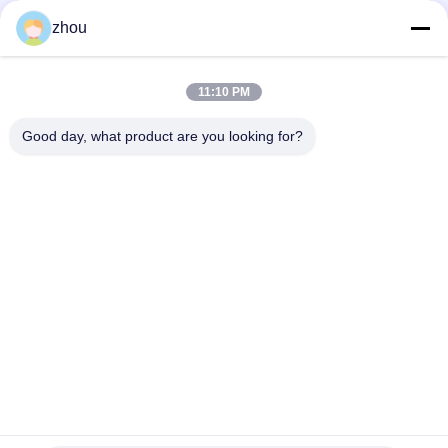
Social Media
zhou
11:10 PM
Schneller Kontakt
Good day, what product are you looking for?
Tel.
86-133-8223-4953
E-Mail
sales@graceet.com
Adresse
Oststraße No.333 Jincheng, Xinwu-Bezirk, Wuxi-Stadt,
Jiangsu-Provinz, China
Datenschutzrichtlinie
|
Sitemap
China Gute Qualität Katalysator DPF Lieferant. Urheberrecht ©