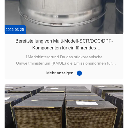
2026-03-25
Bereitstellung von Multi-Modell-SCR/DOC/DPF-
Komponenten für ein führendes
Katalysatorreinigungsunternehmen in Südkorea
1Markthintergrund Da das südkoreanische
Umweltministerium (KMOE) die Emissionsnormen für
Nutzfahrzeuge und schwere Maschinen ständig verschärft, ist
Mehr anzeigen
die Nachfrage nachNachbehandlung (ATS)Die Wartung ist
gestiegen..In diesem Zusammenhang ist die Industrie der
Reinigung und Sanierung von Katalysatoren ...