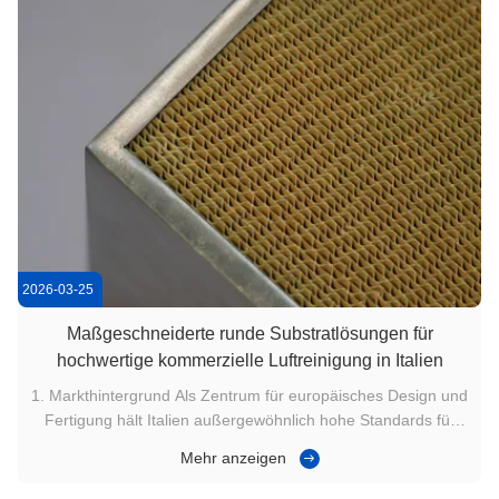
2026-03-25
Maßgeschneiderte runde Substratlösungen für
hochwertige kommerzielle Luftreinigung in Italien
1. Markthintergrund Als Zentrum für europäisches Design und
Fertigung hält Italien außergewöhnlich hohe Standards für
Luftreinigung in Innenräumen in erstklassigen
Mehr anzeigen
Gewerberäumen und medizinischen Umgebungen.
Angesichts der strengeren EU-Vorschriften zur Luftqualität in