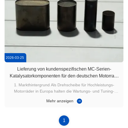
2026-03-25
Lieferung von kundenspezifischen MC-Serien-
Katalysatorkomponenten für den deutschen Motorrad-
Aftermarket
1. Markthintergrund Als Drehscheibe für Hochleistungs-
Motorräder in Europa halten die Wartungs- und Tuning-
Industrien Deutschlands außergewöhnlich hohe Standards für
Mehr anzeigen
die Einhaltung von Emissionsvorschriften ein. Mit der
Verschärfung der Euro 5-Vorschriften benötigen lokale
Händler dringend ...
1