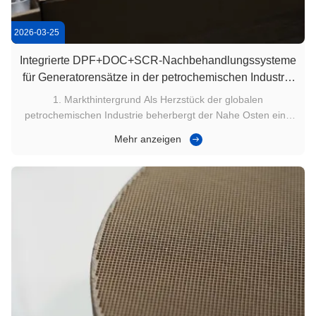
2026-03-25
Integrierte DPF+DOC+SCR-Nachbehandlungssysteme
für Generatorensätze in der petrochemischen Industrie
im Nahen Osten
1. Markthintergrund Als Herzstück der globalen
petrochemischen Industrie beherbergt der Nahe Osten eine
große Anzahl von Generatorsätzen zur Unterstützung von
Mehr anzeigen
Bohr- und Raffinerieprozessenchemisch-technischenMit
verschärften regionalen Vorschriften für die Industrielle
Abgasreinigung stehen lokale ...