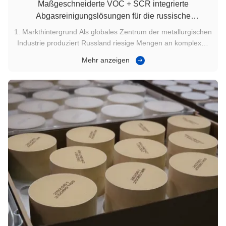
Maßgeschneiderte VOC + SCR integrierte
Abgasreinigungslösungen für die russische
metallurgische Industrie
1. Markthintergrund Als globales Zentrum der metallurgischen
Industrie produziert Russland riesige Mengen an komplexen
Abgasen aus der Stahl-, Koks- und
Mehr anzeigen
Nichteisenmetallschmelze. Mit verschärften lokalen
Umweltvorschriften müssen metallurgische Unternehmen
nicht nur die Einhaltung der NOx-Emissionen ...