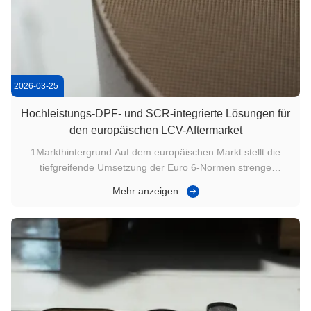
2026-03-25
Hochleistungs-DPF- und SCR-integrierte Lösungen für
den europäischen LCV-Aftermarket
1Markthintergrund Auf dem europäischen Markt stellt die
tiefgreifende Umsetzung der Euro 6-Normen strenge
Anforderungen an die Emissionskonformität von leichten
Mehr anzeigen
Nutzfahrzeugen (LCV) in Niedrigemissionszonen (LEZ).Viele
Betriebswagen sind aufgrund häufiger Verstopfung des
ursprünglichenDPF ...