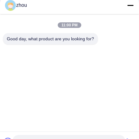
Social Media
zhou
11:00 PM
Schneller Kontakt
Good day, what product are you looking for?
Tel.
86-133-8223-4953
E-Mail
sales@graceet.com
Adresse
Oststraße No.333 Jincheng, Xinwu-Bezirk, Wuxi-Stadt,
Jiangsu-Provinz, China
Datenschutzrichtlinie
|
Sitemap
China Gute Qualität Katalysator DPF Lieferant. Urheberrecht ©
2021-2026 Wuxi Grace Environmental Technology CO,.LTD Alle