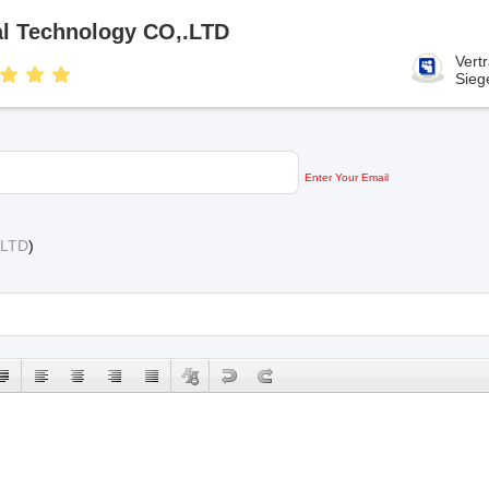
l Technology CO,.LTD
Vert
Sieg
Enter Your Email
.LTD
)