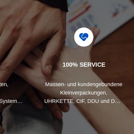
100% SERVICE
en,
Massen- und kundengebundene
h
Kleinverpackungen,
 System.
UHRKETTE, CIF, DDU und DDP.
trischen
Lassen Sie uns Ihnen helfen, die
Nachfrage
beste Lösung für alle Ihre
n.
Interessen zu finden.