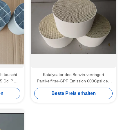
lb tauscht
Katalysator des Benzin-verringert
5 Dci P.M.
Partikelfilter-GPF Emission 600Cpsi des
Benzin-Schwefel-P.M.
en
Beste Preis erhalten