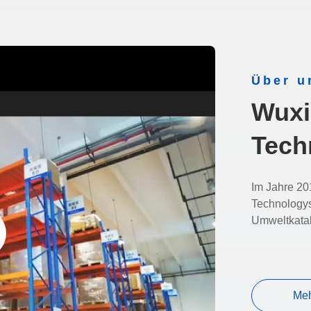
Über u
Wuxi
Tech
Im Jahre 20
Technologys
Umweltkatal
Meh