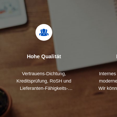
Hohe Qualität
Vertrauens-Dichtung,
Internes
Kreditsprüfung, RoSH und
moderne 
Lieferanten-Fähigkeits-
Wir kön
Einschätzung. Firma hat
um die P
ausschließlich
di
Qualitätskontrollsystem und