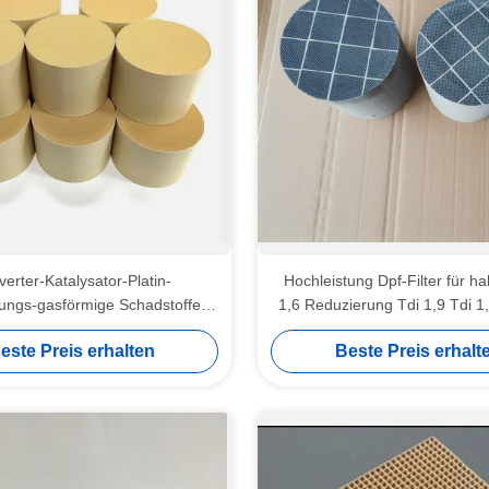
erter-Katalysator-Platin-
Hochleistung Dpf-Filter für ha
ungs-gasförmige Schadstoffe
1,6 Reduzierung Tdi 1,9 Tdi 1,
törungsbesuchs Doc. Diesel
PN
este Preis erhalten
Beste Preis erhalt
Oxidation Catalytic