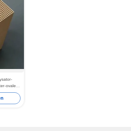
ysator-
er-ovales
001
en