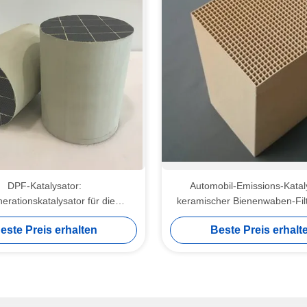
DPF-Katalysator:
Automobil-Emissions-Katal
erationskatalysator für die
keramischer Bienenwaben-Filt
Dieselauspufffiltration
Kugel-Quadrat ISO14
este Preis erhalten
Beste Preis erhalt