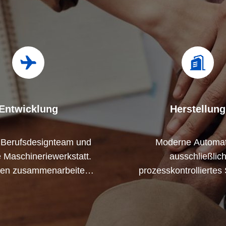
Entwicklung
Herstellung
 Berufsdesignteam und
Moderne Automat
Maschineriewerkstatt.
ausschließlic
nen zusammenarbeiten,
prozesskontrolliertes
rodukte zu entwickeln,
Wir können alle elek
e Sie benötigen.
Anschlüsse über Ihrer 
hinaus herstelle