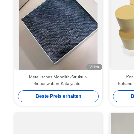
Video
Metallisches Monolith-Struktur-
Konv
Bienenwaben-Katalysator-
Behandl
Fördermaschinen-Quadrat 250cspi
Cdpf S
Beste Preis erhalten
B