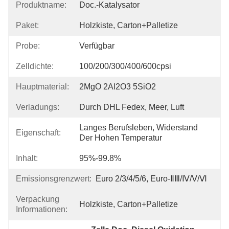
Produktname:
Doc.-Katalysator
Paket:
Holzkiste, Carton+Palletize
Probe:
Verfügbar
Zelldichte:
100/200/300/400/600cpsi
Hauptmaterial:
2MgO 2Al2O3 5SiO2
Verladungs:
Durch DHL Fedex, Meer, Luft
Langes Berufsleben, Widerstand 
Eigenschaft:
Der Hohen Temperatur
Inhalt:
95%-99.8%
Emissionsgrenzwert:
Euro 2/3/4/5/6, Euro-ⅡⅢ/Ⅳ/Ⅴ/Ⅵ
Verpackung
Holzkiste, Carton+Palletize
Informationen: