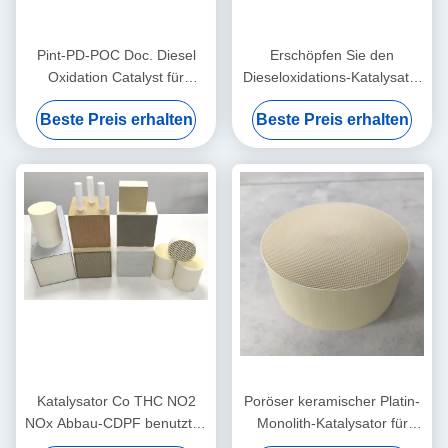
Pint-PD-POC Doc. Diesel
Erschöpfen Sie den
Oxidation Catalyst für
Dieseloxidations-Katalysator
Fahrzeuge 3" 4" 300 Cpsi
Doc. CCRT CDPF
Beste Preis erhalten
Beste Preis erhalten
Euro 3 4 5
schädliches Endstück-Gas-
Dieselbus-LKWs behandelnd
Katalysator Co THC NO2
Poröser keramischer Platin-
NOx Abbau-CDPF benutzt in
Monolith-Katalysator für
Doc. Continuous Passive
Dieselmotor-Euro 5 V