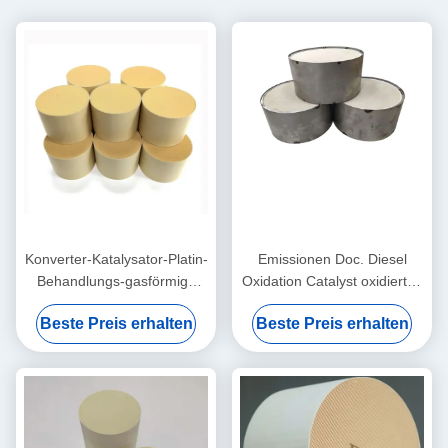
Konverter-Katalysator-Platin-
Emissionen Doc. Diesel
Behandlungs-gasförmige
Oxidation Catalyst oxidierten
Schadstoffe Cdpf
Euro-III IV V für Katalysator
Beste Preis erhalten
Beste Preis erhalten
Störungsbesuchs Doc.
Diesel Oxidation Catalytic