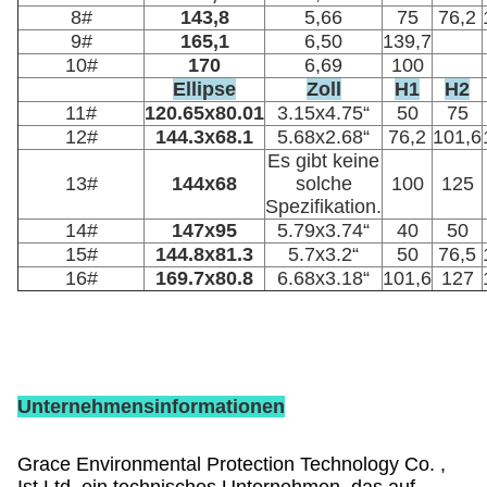
8#
143,8
5,66
75
76,2
9#
165,1
6,50
139,7
10#
170
6,69
100
Ellipse
Zoll
H1
H2
11#
120.65x80.01
3.15x4.75“
50
75
12#
144.3x68.1
5.68x2.68“
76,2
101,6
Es gibt keine
13#
144x68
solche
100
125
Spezifikation.
14#
147x95
5.79x3.74“
40
50
15#
144.8x81.3
5.7x3.2“
50
76,5
16#
169.7x80.8
6.68x3.18“
101,6
127
Unternehmensinformationen
Grace Environmental Protection Technology Co. ,