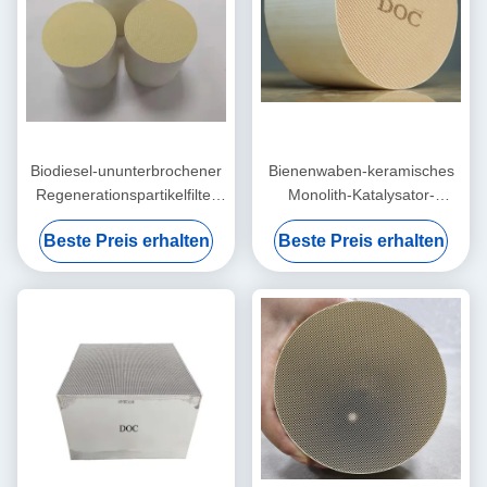
Biodiesel-ununterbrochener
Bienenwaben-keramisches
Regenerationspartikelfilter
Monolith-Katalysator-
Doc. Oxidation Catalyst
Substrat des Platin-Doc.
Beste Preis erhalten
Beste Preis erhalten
Diesel Maschinen-CCRT
Diesel Oxidation Catalyst
Nox Pint