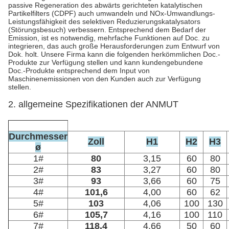
passive Regeneration des abwärts gerichteten katalytischen
Partikelfilters (CDPF) auch umwandeln und NOx-Umwandlungs-
Leistungsfähigkeit des selektiven Reduzierungskatalysators
(Störungsbesuch) verbessern. Entsprechend dem Bedarf der
Emission, ist es notwendig, mehrfache Funktionen auf Doc. zu
integrieren, das auch große Herausforderungen zum Entwurf von
Dok. holt. Unsere Firma kann die folgenden herkömmlichen Doc.-
Produkte zur Verfügung stellen und kann kundengebundene
Doc.-Produkte entsprechend dem Input von
Maschinenemissionen von den Kunden auch zur Verfügung
stellen.
2. allgemeine Spezifikationen der ANMUT
Durchmesser
Zoll
H1
H2
H3
ø
1#
80
3,15
60
80
2#
83
3,27
60
80
3#
93
3,66
60
75
4#
101,6
4,00
60
62
5#
103
4,06
100
130
6#
105,7
4,16
100
110
7#
118,4
4,66
50
60