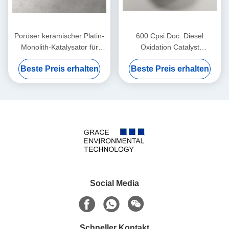
Poröser keramischer Platin-
600 Cpsi Doc. Diesel
Monolith-Katalysator für
Oxidation Catalyst
Dieselmotor-Euro 5 V
Verbrennungs-Oxidations-
Beste Preis erhalten
Beste Preis erhalten
Dieselmotor-Katalysator im
LKW
Social Media
Schneller Kontakt