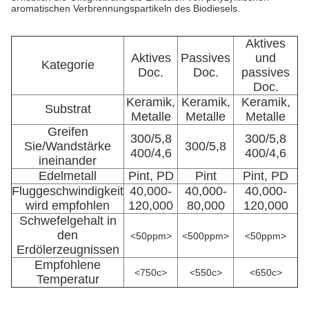
aromatischen Verbrennungspartikeln des Biodiesels.
Aktives
Aktives
Passives
und
Kategorie
Doc.
Doc.
passives
Doc.
Keramik,
Keramik,
Keramik,
Substrat
Metalle
Metalle
Metalle
Greifen
300/5,8
300/5,8
Sie/Wandstärke
300/5,8
400/4,6
400/4,6
ineinander
Edelmetall
Pint, PD
Pint
Pint, PD
Fluggeschwindigkeit
40,000-
40,000-
40,000-
wird empfohlen
120,000
80,000
120,000
Schwefelgehalt in
den
<50ppm>
<500ppm>
<50ppm>
Erdölerzeugnissen
Empfohlene
<750c>
<550c>
<650c>
Temperatur