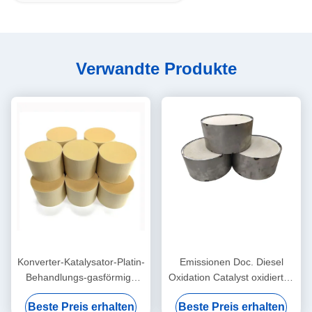
Verwandte Produkte
Konverter-Katalysator-Platin-
Emissionen Doc. Diesel
Behandlungs-gasförmige
Oxidation Catalyst oxidierten
Schadstoffe Cdpf
Euro-III IV V für Katalysator
Beste Preis erhalten
Beste Preis erhalten
Störungsbesuchs Doc.