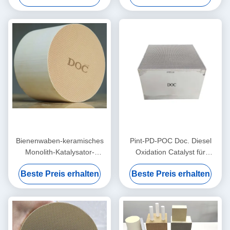
Diesel Oxidation Catalytic
Bienenwaben-keramisches
Pint-PD-POC Doc. Diesel
Monolith-Katalysator-
Oxidation Catalyst für
Substrat des Platin-Doc.
Fahrzeuge 3" 4" 300 Cpsi
Beste Preis erhalten
Beste Preis erhalten
Diesel Oxidation Catalyst
Euro 3 4 5
Nox Pint