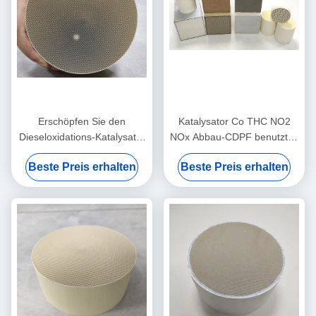
Erschöpfen Sie den
Katalysator Co THC NO2
Dieseloxidations-Katalysator
NOx Abbau-CDPF benutzt in
Doc. CCRT CDPF
Doc. Continuous Passive
Beste Preis erhalten
Beste Preis erhalten
schädliches Endstück-Gas-
Regeneration
Dieselbus-LKWs behandelnd