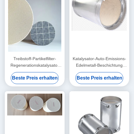
Treibstoff-Partikelfilter-
Katalysator-Auto-Emissions-
Regenerationskatalysator
Edelmetall-Beschichtung
Ppf Dpf auf Auto-Euro 6 VI
Pint-PD-relativer
Beste Preis erhalten
Beste Preis erhalten
Feuchtigkeit GPF unter
Boden