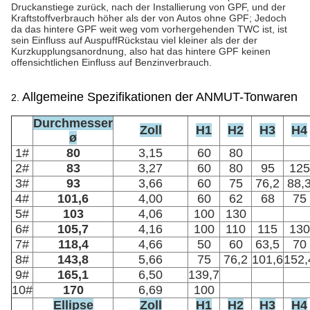
Druckanstiege zurück, nach der Installierung von GPF, und der
Kraftstoffverbrauch höher als der von Autos ohne GPF; Jedoch
da das hintere GPF weit weg vom vorhergehenden TWC ist, ist
sein Einfluss auf AuspuffRückstau viel kleiner als der der
Kurzkupplungsanordnung, also hat das hintere GPF keinen
offensichtlichen Einfluss auf Benzinverbrauch.
Allgemeine Spezifikationen der ANMUT-Tonwaren
2.
Durchmesser
Zoll
H1
H2
H3
H4
ø
1#
80
3,15
60
80
2#
83
3,27
60
80
95
125
3#
93
3,66
60
75
76,2
88,
4#
101,6
4,00
60
62
68
75
5#
103
4,06
100
130
6#
105,7
4,16
100
110
115
130
7#
118,4
4,66
50
60
63,5
70
8#
143,8
5,66
75
76,2
101,6
152,
9#
165,1
6,50
139,7
10#
170
6,69
100
Ellipse
Zoll
H1
H2
H3
H4