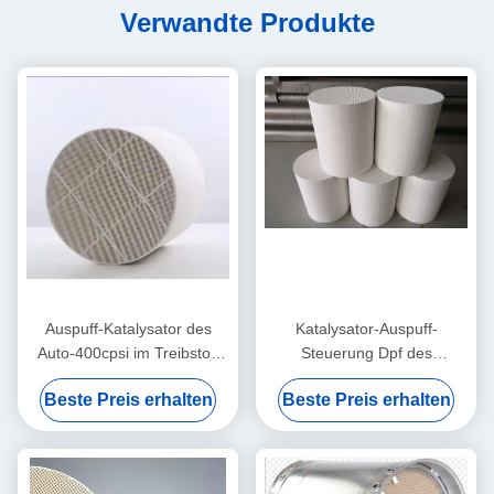
Verwandte Produkte
Auspuff-Katalysator des
Katalysator-Auspuff-
Auto-400cpsi im Treibstoff
Steuerung Dpf des
Gpf-Filter-
Automobil-200cpsi auf
Beste Preis erhalten
Beste Preis erhalten
Regenerationspassiven
Treibstoff-Auto-Passagier