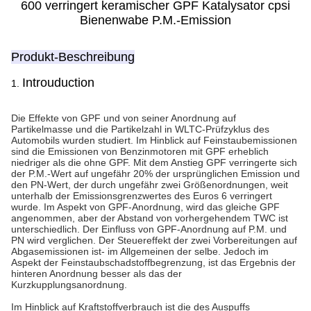
600 verringert keramischer GPF Katalysator cpsi
Bienenwabe P.M.-Emission
Produkt-Beschreibung
Introuduction
1.
Die Effekte von GPF und von seiner Anordnung auf
Partikelmasse und die Partikelzahl in WLTC-Prüfzyklus des
Automobils wurden studiert. Im Hinblick auf Feinstaubemissionen
sind die Emissionen von Benzinmotoren mit GPF erheblich
niedriger als die ohne GPF. Mit dem Anstieg GPF verringerte sich
der P.M.-Wert auf ungefähr 20% der ursprünglichen Emission und
den PN-Wert, der durch ungefähr zwei Größenordnungen, weit
unterhalb der Emissionsgrenzwertes des Euros 6 verringert
wurde. Im Aspekt von GPF-Anordnung, wird das gleiche GPF
angenommen, aber der Abstand von vorhergehendem TWC ist
unterschiedlich. Der Einfluss von GPF-Anordnung auf P.M. und
PN wird verglichen. Der Steuereffekt der zwei Vorbereitungen auf
Abgasemissionen ist- im Allgemeinen der selbe. Jedoch im
Aspekt der Feinstaubschadstoffbegrenzung, ist das Ergebnis der
hinteren Anordnung besser als das der
Kurzkupplungsanordnung.
Im Hinblick auf Kraftstoffverbrauch ist die des Auspuffs