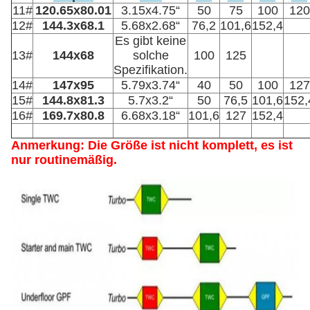
11#
120.65x80.01
3.15x4.75“
50
75
100
120
12#
144.3x68.1
5.68x2.68“
76,2
101,6
152,4
Es gibt keine
13#
144x68
solche
100
125
Spezifikation.
14#
147x95
5.79x3.74“
40
50
100
127
15#
144.8x81.3
5.7x3.2“
50
76,5
101,6
152,
16#
169.7x80.8
6.68x3.18“
101,6
127
152,4
Anmerkung: Die Größe ist nicht komplett, es ist
nur routinemäßig.