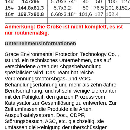
14#
147x95
5.79x3.74“
40
50
100
127
15#
144.8x81.3
5.7x3.2“
50
76,5
101,6
152,
16#
169.7x80.8
6.68x3.18“
101,6
127
152,4
Anmerkung: Die Größe ist nicht komplett, es ist
nur routinemäßig.
Unternehmensinformationen
Grace Environmental Protection Technology Co. ,
Ist Ltd. ein technisches Unternehmen, das auf
verschiedene Arten der Abgasbehandlung
spezialisiert wird. Das Team hat reiche
VerbrennungsmotorAbgas- und VOC-
Behandlungserfahrung und mehr als zehn Jahre
Berufserfahrung, und ist sehr wenige Lieferanten
mit der Fähigkeit, den ganzen Prozess vom
Katalysator zur Gesamtlösung zu entwerfen. Zur
Zeit umfassen die Produkte alle Arten
Auspuffkatalysatoren, Doc., CDPF,
Störungsbesuch, ASC, etc. gleichzeitig, sie
umfassen die Reinigung der überschüssigen