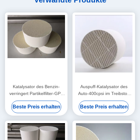
Katalysator des Benzin-
Auspuff-Katalysator des
verringert Partikelfilter-GPF
Auto-400cpsi im Treibstoff
Emission 600Cpsi des
Gpf-Filter-
Beste Preis erhalten
Beste Preis erhalten
Benzin-Schwefel-P.M.
Regenerationspassiven