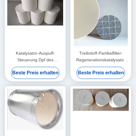
Katalysator-Auspuff-
Treibstoff-Partikelfilter-
Steuerung Dpf des
Regenerationskatalysator
Automobil-200cpsi auf
Ppf Dpf auf Auto-Euro 6 VI
Beste Preis erhalten
Beste Preis erhalten
Treibstoff-Auto-Passagier