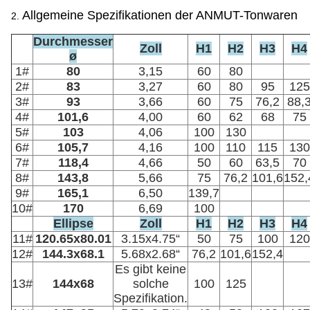
Allgemeine Spezifikationen der ANMUT-Tonwaren
2.
Durchmesser
Zoll
H1
H2
H3
H4
ø
1#
80
3,15
60
80
2#
83
3,27
60
80
95
125
3#
93
3,66
60
75
76,2
88,
4#
101,6
4,00
60
62
68
75
5#
103
4,06
100
130
6#
105,7
4,16
100
110
115
130
7#
118,4
4,66
50
60
63,5
70
8#
143,8
5,66
75
76,2
101,6
152,
9#
165,1
6,50
139,7
10#
170
6,69
100
Ellipse
Zoll
H1
H2
H3
H4
11#
120.65x80.01
3.15x4.75“
50
75
100
120
12#
144.3x68.1
5.68x2.68“
76,2
101,6
152,4
Es gibt keine
13#
144x68
solche
100
125
Spezifikation.