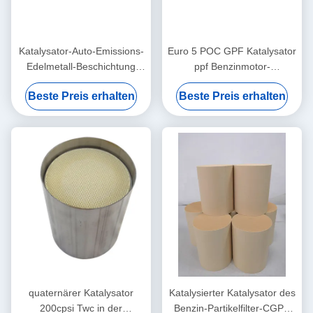
Katalysator-Auto-Emissions-
Euro 5 POC GPF Katalysator
Edelmetall-Beschichtung
ppf Benzinmotor-
Pint-PD-relativer
Bienenwaben-Keramik-
Beste Preis erhalten
Beste Preis erhalten
Feuchtigkeit GPF unter
Substrat
Boden
quaternärer Katalysator
Katalysierter Katalysator des
200cpsi Twc in der
Benzin-Partikelfilter-CGPF