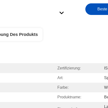
Beste
bung Des Produkts
Zertifizierung:
I
Art:
Sp
Farbe:
W
Produktname:
Be
La