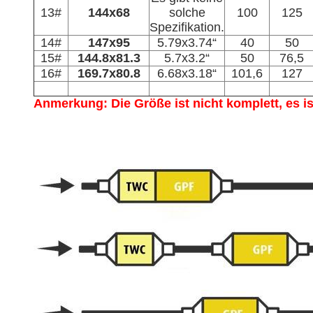
13#
144x68
solche
100
125
Spezifikation.
14#
147x95
5.79x3.74“
40
50
15#
144.8x81.3
5.7x3.2“
50
76,5
16#
169.7x80.8
6.68x3.18“
101,6
127
Anmerkung: Die Größe ist nicht komplett, es is