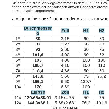
Die dritte Art ist ein Vierwegskatalysator, in dem GPF und T
hohen Komplexität der periodischen aktiven Regenerationsste
normalerweise angenommen.
Allgemeine Spezifikationen der ANMUT-Tonwar
2.
Durchmesser
Zoll
H1
H2
ø
1#
80
3,15
60
80
2#
83
3,27
60
80
3#
93
3,66
60
75
4#
101,6
4,00
60
62
5#
103
4,06
100
130
6#
105,7
4,16
100
110
7#
118,4
4,66
50
60
8#
143,8
5,66
75
76,2
9#
165,1
6,50
139,7
10#
170
6,69
100
Ellipse
Zoll
H1
H2
11#
120.65x80.01
3.15x4.75“
50
75
12#
144.3x68.1
5.68x2.68“
76,2
101,6
Es gibt keine