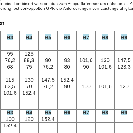
WC in eins kombiniert werden, das zum Auspuffkrümmer am nähsten ist. 
uerung fest verkoppelten GPF, die Anforderungen von Leistungsfähigke
en
H3
H4
H5
H6
H7
H8
H9
95
125
76,2
88,3
90
93
101,6
130
147,5
68
75
76,2
80
90
101,6
123,3
115
130
147,5
152,4
63,5
70
76,2
90
100
101,6
120
101,6
152,4
H3
H4
H5
H6
H7
H8
H9
100
120
152,4
152,4