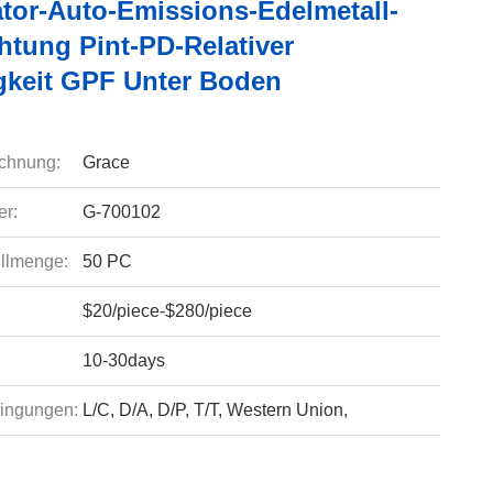
ator-Auto-Emissions-Edelmetall-
htung Pint-PD-Relativer
gkeit GPF Unter Boden
chnung:
Grace
r:
G-700102
llmenge:
50 PC
$20/piece-$280/piece
10-30days
ingungen:
L/C, D/A, D/P, T/T, Western Union,