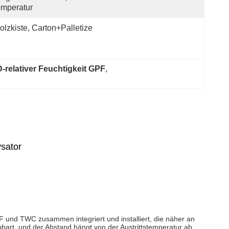
mperatur
olzkiste, Carton+Palletize
-relativer Feuchtigkeit GPF
, 
ysator
 und TWC zusammen integriert und installiert, die näher an
bart, und der Abstand hängt von der Austrittstemperatur ab.