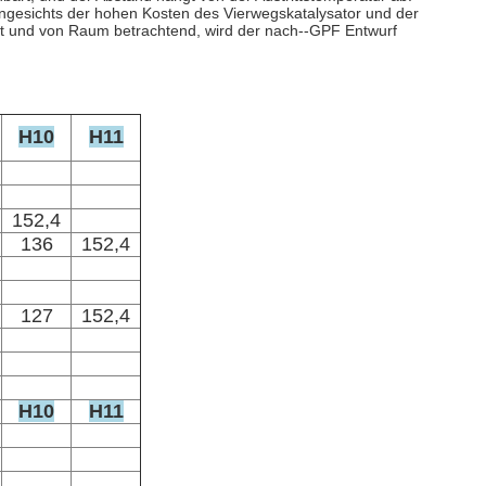
Angesichts der hohen Kosten des Vierwegskatalysator und der
it und von Raum betrachtend, wird der nach--GPF Entwurf
H10
H11
152,4
136
152,4
127
152,4
H10
H11