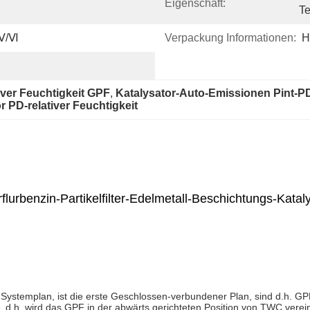
Eigenschaft:
Te
/Ⅴ/Ⅵ
Verpackung Informationen:
H
iver Feuchtigkeit GPF
, 
Katalysator-Auto-Emissionen Pint-PD
r PD-relativer Feuchtigkeit
flurbenzin-Partikelfilter-Edelmetall-Beschichtungs-Katal
Systemplan, ist die erste Geschlossen-verbundener Plan, sind d.h. GPF
, d.h. wird das GPF in der abwärts gerichteten Position von TWC verein