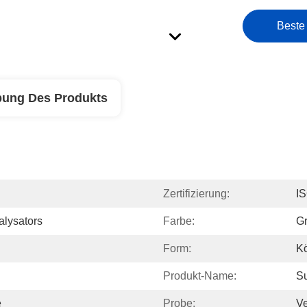
Beste
bung Des Produkts
Zertifizierung:
I
alysators
Farbe:
Gr
Form:
K
Produkt-Name:
Su
e
Probe:
Ve