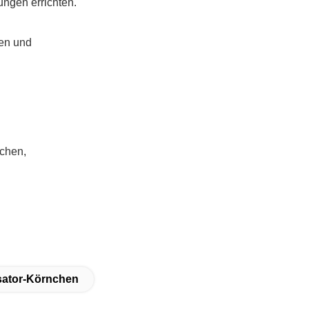
ungen errichten.
sen und
achen,
sator-Körnchen