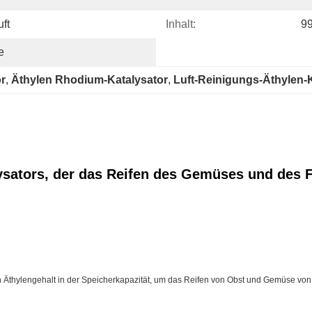
ft
Inhalt:
9
e
or
, 
Äthylen Rhodium-Katalysator
, 
Luft-Reinigungs-Äthylen-
ysators, der das Reifen des Gemüses und des F
 den Äthylengehalt in der Speicherkapazität, um das Reifen von Obst und Gemüse von