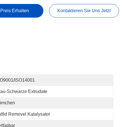
 Preis Erhalten
Kontaktieren Sie Uns Jetzt
SO9001/ISO14001
au-Schwarze Extrudate
örnchen
lfid Removel Katalysator
rfügbar