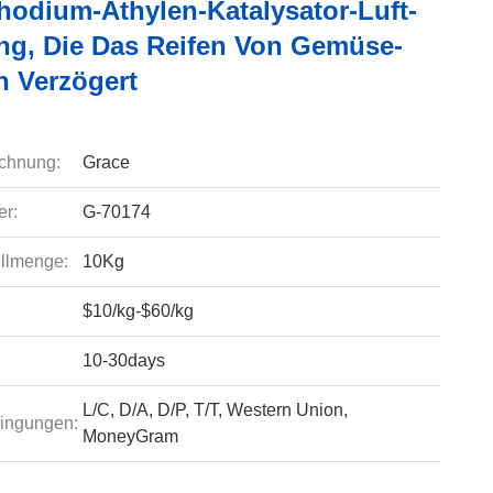
Rhodium-Äthylen-Katalysator-Luft-
ng, Die Das Reifen Von Gemüse-
n Verzögert
chnung:
Grace
r:
G-70174
llmenge:
10Kg
$10/kg-$60/kg
10-30days
L/C, D/A, D/P, T/T, Western Union,
ingungen:
MoneyGram