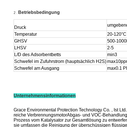
Betriebsbedingung
2 .
umgebend
Druck
Temperatur
20-120°C
GHSV
500-1000
LHSV
2-5
L/D des Adsorbentbetts
min3
Schwefel im Zufuhrstrom (hauptsächlich H2S)
max10pp
Schwefel am Ausgang
max0.1 
Unternehmensinformationen
Grace Environmental Protection Technology Co. , Ist Lt
reiche VerbrennungsmotorAbgas- und VOC-Behandlungserf
Prozess vom Katalysator zur Gesamtlösung zu entwerfen. 
sie umfassen die Reinigung der überschüssigen flüssige