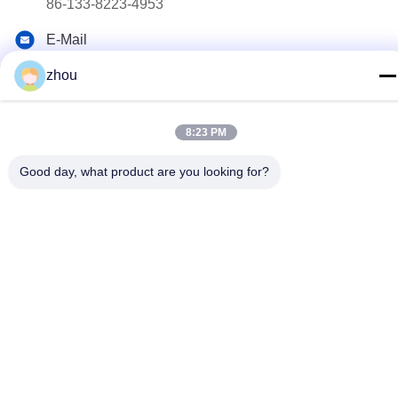
86-133-8223-4953
E-Mail
sales@graceet.com
zhou
Adresse
Oststraße No.333 Jincheng, Xinwu-Bezirk, Wuxi-Stadt,
8:23 PM
Jiangsu-Provinz, China
Good day, what product are you looking for?
Datenschutzrichtlinie
|
Sitemap
China Gute Qualität Katalysator DPF Lieferant. Urheberrecht ©
2021-2026 Wuxi Grace Environmental Technology CO,.LTD Alle
Rechte vorbehalten.