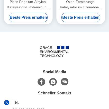
Platin Rhodium-Äthylen-
Ozon-Zerstörungs-
Katalysator-Luft-Reinigung,
Katalysator im Ozonabbau-
die das Reifen von Gemüse-
Flugzeug-Belüftungs-
Beste Preis erhalten
Beste Preis erhalten
Früchten verzögert
Luftreiniger-Conditioner
Social Media
Schneller Kontakt
Tel.