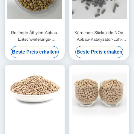
Reifende Äthylen-Abbau-
Körnchen-Stickoxide NOx-
Entschwefelungs-
Abbau-Katalysator-Luft-
Katalysator-Luft-Reinigungs-
Reinigung für
Beste Preis erhalten
Beste Preis erhalten
Verzögerungs-Bananen
Reinigungsanlage