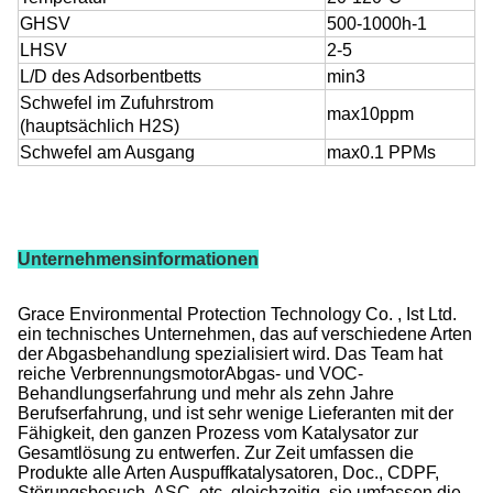
GHSV
500-1000h-1
LHSV
2-5
L/D des Adsorbentbetts
min3
Schwefel im Zufuhrstrom
max10ppm
(hauptsächlich H2S)
Schwefel am Ausgang
max0.1 PPMs
Unternehmensinformationen
Grace Environmental Protection Technology Co. , Ist Ltd.
ein technisches Unternehmen, das auf verschiedene Arten
der Abgasbehandlung spezialisiert wird. Das Team hat
reiche VerbrennungsmotorAbgas- und VOC-
Behandlungserfahrung und mehr als zehn Jahre
Berufserfahrung, und ist sehr wenige Lieferanten mit der
Fähigkeit, den ganzen Prozess vom Katalysator zur
Gesamtlösung zu entwerfen. Zur Zeit umfassen die
Produkte alle Arten Auspuffkatalysatoren, Doc., CDPF,
Störungsbesuch, ASC, etc. gleichzeitig, sie umfassen die