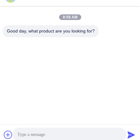
8:58 AM
Schneller Kontakt
Good day, what product are you looking for?
Tel.
86-133-8223-4953
E-Mail
sales@graceet.com
Adresse
Oststraße No.333 Jincheng, Xinwu-Bezirk, Wuxi-Stadt,
Jiangsu-Provinz, China
Datenschutzrichtlinie
|
Sitemap
China Gute Qualität Katalysator DPF Lieferant. Urheberrecht ©
2021-2026 Wuxi Grace Environmental Technology CO,.LTD Alle
Rechte vorbehalten.