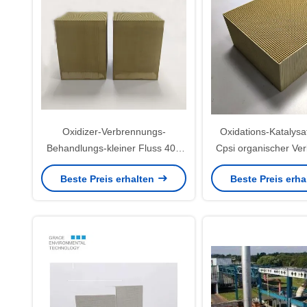
Oxidizer-Verbrennungs-
Oxidations-Katalysa
Behandlungs-kleiner Fluss 400
Cpsi organischer Ve
Cpsi Katalysator Rto
RCO entfernen fl
Beste Preis erhalten
Beste Preis erh
verbessernde thermische
Industrie-Ab