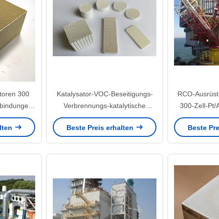
toren 300
Katalysator-VOC-Beseitigungs-
RCO-Ausrüst
rbindungen
Verbrennungs-katalytische
300-Zell-Pt/
üchtige
Oxidations-Methode des
zur Entfe
alten
Beste Preis erhalten
Beste Pre
gas
desodorierenden Mittels