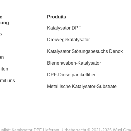
e
Produits
dung
Katalysator DPF
s
Dreiwegekatalysator
Katalysator Störungsbesuchs Denox
en
Bienenwaben-Katalysator
iten
DPF-Dieselpartikelfilter
 mit uns
Metallische Katalysator-Substrate
alität Katalysator DPF Lieferant. Urheberrecht © 2021-2026 Wuxi Gra