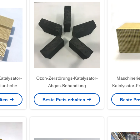
atalysator-
Ozon-Zerstörungs-Katalysator-
Maschineri
tur-hohe
Abgas-Behandlung
Katalysator-Fe
150x150x50mm bis 300mm
Alkohol-
alten
Beste Preis erhalten
Beste Pre
100x