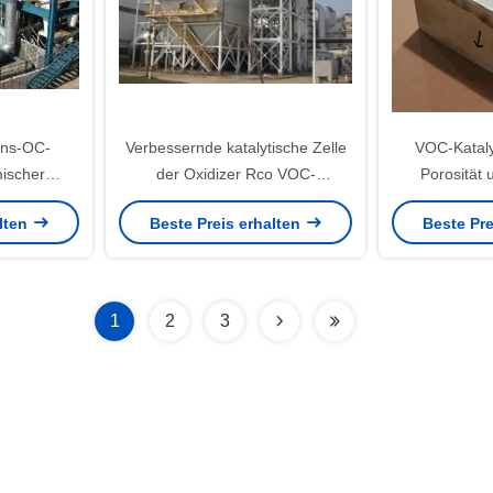
ons-OC-
Verbessernde katalytische Zelle
VOC-Kataly
mischer
der Oxidizer Rco VOC-
Porosität
olith-
Katalysator-300 Zellen400
Temperaturve
alten
Beste Preis erhalten
Beste Pre
eb
langer L
Upgrades v
1
2
3