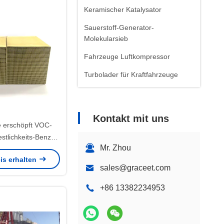
Keramischer Katalysator
Sauerstoff-Generator-
Molekularsieb
Fahrzeuge Luftkompressor
Turbolader für Kraftfahrzeuge
Kontakt mit uns
e erschöpft VOC-
stlichkeits-Benzol-
Mr. Zhou
Aldehyde-Alkan
is erhalten
100x50mm
sales@graceet.com
+86 13382234953