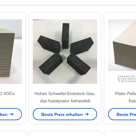
-PD VOCs
Hohes Schwefel-Endstück-Gas,
Platin-Pal
das Katalysator behandelt
Kat
Verbrenn
alten
Beste Preis erhalten
Beste Pre
katalytische 