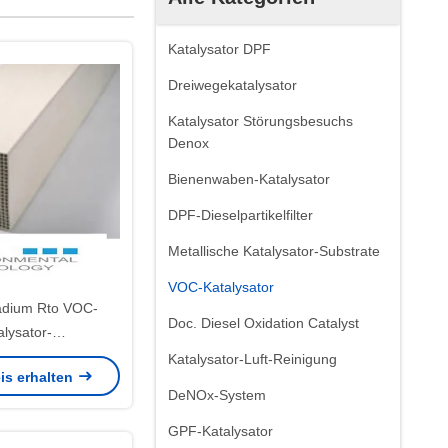
Katalysator DPF
Dreiwegekatalysator
Katalysator Störungsbesuchs
Denox
Bienenwaben-Katalysator
DPF-Dieselpartikelfilter
Metallische Katalysator-Substrate
VOC-Katalysator
ladium Rto VOC-
Doc. Diesel Oxidation Catalyst
alysator-
ungsprozess-
Katalysator-Luft-Reinigung
is erhalten
Oxidations-Systeme
DeNOx-System
GPF-Katalysator