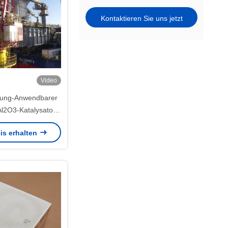
Kontaktieren Sie uns jetzt
Video
ung-Anwendbarer
Al2O3-Katalysator
rnung von VOC
is erhalten