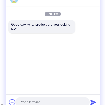
Schneller Kontakt
6:03 PM
Tel.
Good day, what product are you looking 
for?
86-133-8223-4953
E-Mail
sales@graceet.com
Adresse
Oststraße No.333 Jincheng, Xinwu-Bezirk,
Wuxi-Stadt, Jiangsu-Provinz, China
ce Environmental Technology CO,.LTD Alle Rechte vorbehalten.