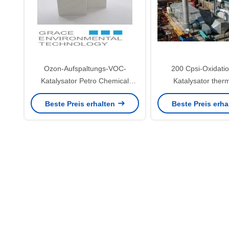
Ozon-Aufspaltungs-VOC-
200 Cpsi-Oxidati
Katalysator Petro Chemical
Katalysator ther
Emission 100 Cpsi
Oxidizers Zms-Ze
Beste Preis erhalten
Beste Preis erh
Molekularsi