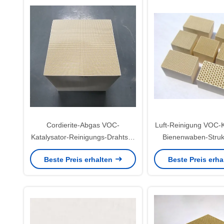
Cordierite-Abgas VOC-
Luft-Reinigung VOC-K
Katalysator-Reinigungs-Drahtseil
Bienenwaben-Struk
emaillierte Draht-Maschinerie-
Porosität
Beste Preis erhalten
Beste Preis erh
Industrie