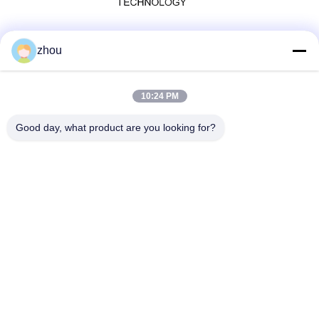
Social Media
zhou
10:24 PM
Schneller Kontakt
Good day, what product are you looking for?
Tel.
86-133-8223-4953
E-Mail
sales@graceet.com
Adresse
Oststraße No.333 Jincheng, Xinwu-Bezirk, Wuxi-Stadt,
Jiangsu-Provinz, China
Datenschutzrichtlinie
|
Sitemap