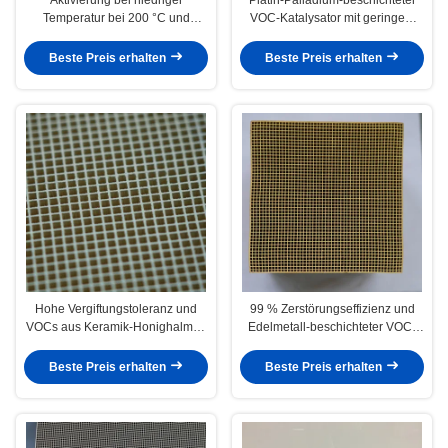
Temperatur bei 200 °C und
VOC-Katalysator mit geringem
Multisubstrat-VOC-Katalysator zur
Widerstand für Industrieöfen und
Energieeinsparung
Öfen
Beste Preis erhalten
Beste Preis erhalten
Hohe Vergiftungstoleranz und
99 % Zerstörungseffizienz und
VOCs aus Keramik-Honighalmen
Edelmetall-beschichteter VOC-
Katalysator für die
Katalysator für Beschichtungs-
Elektronikindustrie
und Drucklinien 99 %
Beste Preis erhalten
Beste Preis erhalten