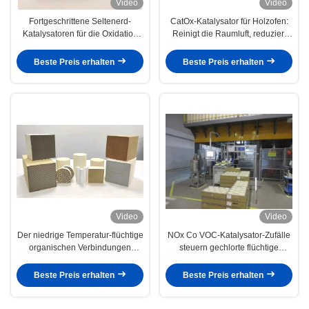
Video
Video
Fortgeschrittene Seltenerd-
CatOx-Katalysator für Holzofen:
Katalysatoren für die Oxidation
Reinigt die Raumluft, reduziert
von VOCs und die Zersetzung
CO, VOC und schwarzen Rauch
von Ammoniak
Beste Preis erhalten
Beste Preis erhalten
Video
Video
Der niedrige Temperatur-flüchtige
NOx Co VOC-Katalysator-Zufälle
organischen Verbindungen
steuern gechlorte flüchtige
stationäre Erdölchemikalie des
organische Verbindungen
Abbau-Katalysator-400cpsi
Beste Preis erhalten
Beste Preis erhalten