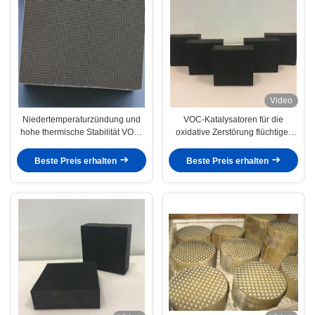
Video
Niedertemperaturzündung und
VOC-Katalysatoren für die
hohe thermische Stabilität VOC-
oxidative Zerstörung flüchtiger
Katalysator für die Emissionen
organischer Verbindungen
von petrochemischen Anlagen
Beste Preis erhalten
Beste Preis erhalten