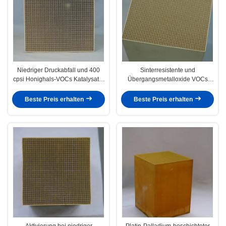
Niedriger Druckabfall und 400
Sinterresistente und
cpsi Honighals-VOCs Katalysator
Übergangsmetalloxide VOCs
für
Katalysator für Spitzen in hoher
Spitzenventilatorenergieeinsparung
Konzentration
Beste Preis erhalten
Beste Preis erhalten
Aktivierung bei niedriger
Platin-Palladium-beschichteter