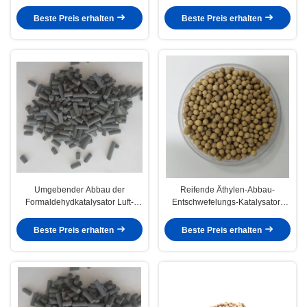
Beste Preis erhalten
Beste Preis erhalten
Umgebender Abbau der
Reifende Äthylen-Abbau-
Formaldehydkatalysator Luft-
Entschwefelungs-Katalysator-
Reinigungs-HCHO
Luft-Reinigungs-Verzögerungs-
Bananen
Beste Preis erhalten
Beste Preis erhalten