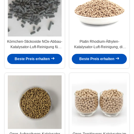
Körnchen-Stickoxide NOx-Abbau-
Platin Rhodium-Äthylen-
Katalysator-Luft-Reinigung für
Katalysator-Luft-Reinigung, die
Reinigungsanlage
das Reifen von Gemüse-Früchten
verzögert
Beste Preis erhalten
Beste Preis erhalten
Ozon-Aufspaltungs-Katalysator
Ozon-Zerstörungs-Katalysator im