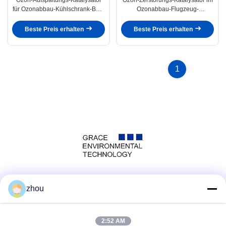
für Ozonabbau-Kühlschrank-Bad-
Ozonabbau-Flugzeug-
Hotel-eigenartigen Geruch
Belüftungs-Luftreiniger-
Conditioner
Beste Preis erhalten
Beste Preis erhalten
1
Social Media
zhou
2:52 AM