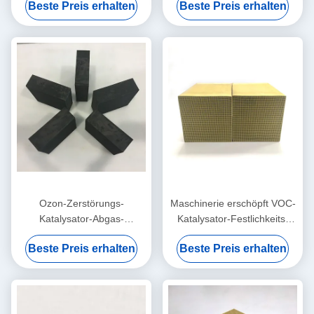
Beste Preis erhalten
Beste Preis erhalten
katalytische Oxidations-
Maschinerie-Industrie
Systeme
Ozon-Zerstörungs-
Maschinerie erschöpft VOC-
Katalysator-Abgas-
Katalysator-Festlichkeits-
Behandlung 150x150x50mm
Benzol-Alkohol-Aldehyde-
Beste Preis erhalten
Beste Preis erhalten
bis 300mm
Alkan 100x100x50mm