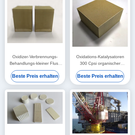
Oxidizer-Verbrennungs-
Oxidations-Katalysatoren
Behandlungs-kleiner Fluss
300 Cpsi organischer
400 Cpsi Katalysator Rto
Verbindungen RCO
Beste Preis erhalten
Beste Preis erhalten
verbessernde thermische
entfernen flüchtige Industrie-
Abgas