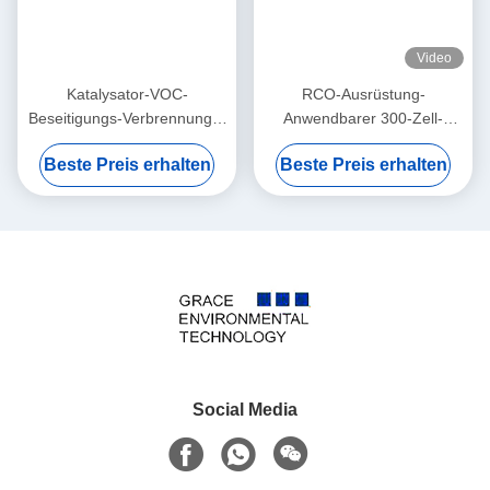
Video
Katalysator-VOC-
RCO-Ausrüstung-
Beseitigungs-Verbrennungs-
Anwendbarer 300-Zell-
katalytische Oxidations-
Pt/Al2O3-Katalysator zur
Beste Preis erhalten
Beste Preis erhalten
Methode des
Entfernung von VOC
desodorierenden Mittels
Social Media