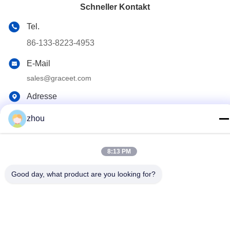
Schneller Kontakt
Tel.
86-133-8223-4953
E-Mail
sales@graceet.com
Adresse
Oststraße No.333 Jincheng, Xinwu-Bezirk, Wuxi-Stadt,
zhou
Jiangsu-Provinz, China
8:13 PM
Datenschutzrichtlinie
|
Sitemap
China Gute Qualität Katalysator DPF Lieferant. Urheberrecht ©
Good day, what product are you looking for?
2021-2026 Wuxi Grace Environmental Technology CO,.LTD Alle
Rechte vorbehalten.