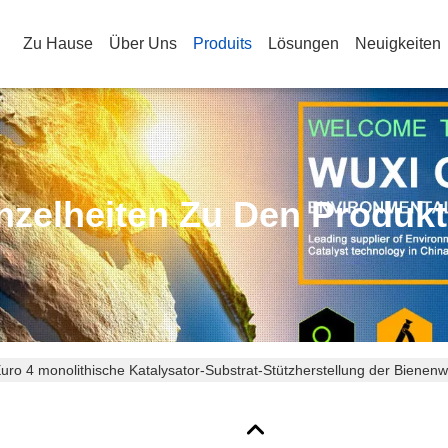
Zu Hause
Über Uns
Produits
Lösungen
Neuigkeiten
nzelheiten Zu Den Produk
uro 4 monolithische Katalysator-Substrat-Stützherstellung der Bienen