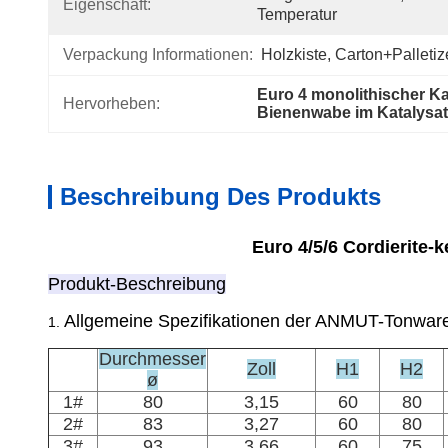
Eigenschaft:
Temperatur
Verpackung Informationen:
Holzkiste, Carton+Palletiz
Euro 4 monolithischer K
Hervorheben:
Bienenwabe im Katalysat
Beschreibung Des Produkts
Euro 4/5/6 Cordierite
Produkt-Beschreibung
Allgemeine Spezifikationen der ANMUT-Tonwar
1.
Durchmesser
Zoll
H1
H2
ø
1#
80
3,15
60
80
2#
83
3,27
60
80
3#
93
3,66
60
75