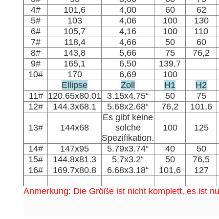
4#
101,6
4,00
60
62
5#
103
4,06
100
130
6#
105,7
4,16
100
110
7#
118,4
4,66
50
60
8#
143,8
5,66
75
76,2
9#
165,1
6,50
139,7
10#
170
6,69
100
Ellipse
Zoll
H1
H2
11#
120.65x80.01
3.15x4.75“
50
75
12#
144.3x68.1
5.68x2.68“
76,2
101,6
Es gibt keine
13#
144x68
solche
100
125
Spezifikation.
14#
147x95
5.79x3.74“
40
50
15#
144.8x81.3
5.7x3.2“
50
76,5
16#
169.7x80.8
6.68x3.18“
101,6
127
Anmerkung: Die Größe ist nicht komplett, es ist n