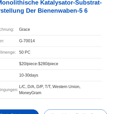
onolithische Katalysator-Substrat-
rstellung Der Bienenwaben-5 6
chnung:
Grace
r:
G-70014
llmenge:
50 PC
$20/piece-$280/piece
10-30days
L/C, D/A, D/P, T/T, Western Union,
ingungen:
MoneyGram