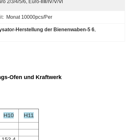
ro 2/3/4/5/6, Euro-ⅡⅢ/Ⅳ/Ⅴ/Ⅵ
t:
Monat 10000pcs/per
ysator-Herstellung der Bienenwaben-5 6
, 
ngs-Ofen und Kraftwerk
H10
H11
152,4