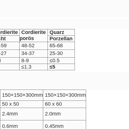
rdierite
Cordierite
Quarz
porös
cht
Porzellan
-59
48-52
65-68
-27
34-37
25-30
8
8-9
≤0.5
≤1.3
≤5
150×150×300mm
150×150×300mm
50 x 50
60 x 60
2.4mm
2.0mm
0.6mm
0.45mm