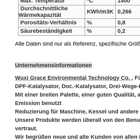
Max. Temperatur
°C
1400
Durchschnittliche
KWh/m3K
0,266
Wärmekapazität
Porositäts-Verhältnis
%
0,8
Säurebeständigkeit
%
0,2
Alle Daten sind nur als Referenz, spezifische G
Unternehmensinformationen
Wuxi Grace Environmental Technology Co. ,
F
DPF-Katalysator, Doc.-Katalysator, Drei-Wege-
Mit einer breiten Palette, einer guten Qualit
Emission benutzt
Reduzierung für Maschine, Kessel und andere 
Unsere Produkte werden überall von den Benut
vertraut.
Wir begrüßen neue und alte Kunden von allen B