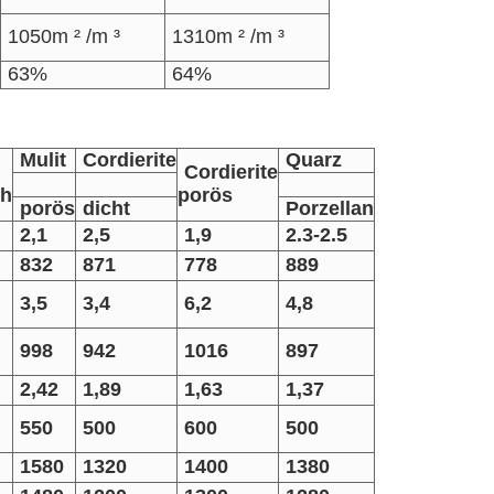
1050m ² /m ³
1310m ² /m ³
63%
64%
Mulit
Cordierite
Quarz
Cordierite
ch
porös
porös
dicht
Porzellan
2,1
2,5
1,9
2.3-2.5
832
871
778
889
3,5
3,4
6,2
4,8
998
942
1016
897
2,42
1,89
1,63
1,37
550
500
600
500
1580
1320
1400
1380