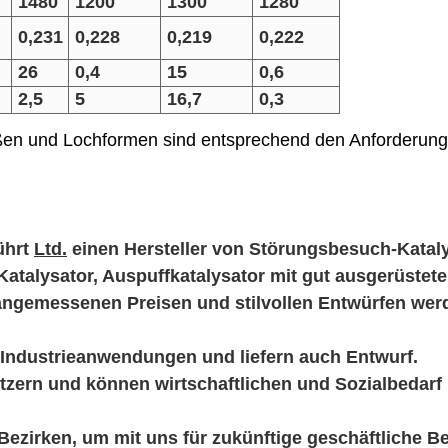
1480
1200
1300
1280
0,231
0,228
0,219
0,222
26
0,4
15
0,6
2,5
5
16,7
0,3
rößen und Lochformen sind entsprechend den Anforderun
ührt
Ltd.
einen Hersteller von Störungsbesuch-Kataly
Katalysator, Auspuffkatalysator mit gut ausgerüstete
ät, angemessenen Preisen und stilvollen Entwürfen we
Industrieanwendungen und liefern auch Entwurf.
zern und können wirtschaftlichen und Sozialbedarf
ezirken, um mit uns für zukünftige geschäftliche B