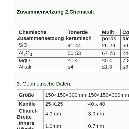
Zusammensetzung 2.Chemical:
Chemische
Tonerde
Mulit
Co
Zusammensetzung
keramisch
porös
di
SiO
41-44
26-29
59
2
Al
O
50-53
67-70
24
2
3
MgO
≤0.4
≤0.4
7-
Alkali
≤4
≤1.3
≤3
3. Geometrische Daten:
Größe
150×150×300mm
150×150×300mm
Kanäle
25 X.25
40 x 40
Chanel-
4.9mm
3.0mm
Breite
Innere
1.0mm
0.7mm