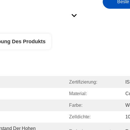
Beste
bung Des Produkts
Zertifizierung:
I
Material:
Co
Farbe:
W
Zelldichte:
10
rstand Der Hohen 