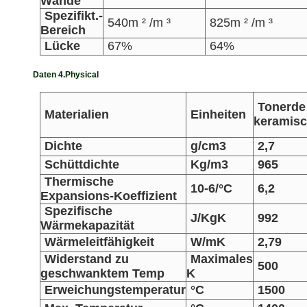
Wände
Spezifikt.-
540m ² /m ³
825m ² /m ³
Bereich
Lücke
67%
64%
Daten 4.Physical
Tonerde
Materialien
Einheiten
keramis
Dichte
g/cm3
2,7
Schüttdichte
Kg/m3
965
Thermische
10-6/°C
6,2
Expansions-Koeffizient
Spezifische
J/KgK
992
Wärmekapazität
Wärmeleitfähigkeit
W/mK
2,79
Widerstand zu
Maximales
500
geschwanktem Temp
K
Erweichungstemperatur
°C
1500