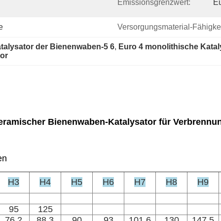
Emissionsgrenzwert:
Eu
e
Versorgungsmaterial-Fähigkei
atalysator der Bienenwaben-5 6
, 
Euro 4 monolithische Katal
or
-keramischer Bienenwaben-Katalysator für Verbrennu
en
H3
H4
H5
H6
H7
H8
H9
95
125
76,2
88,3
90
93
101,6
130
147,5