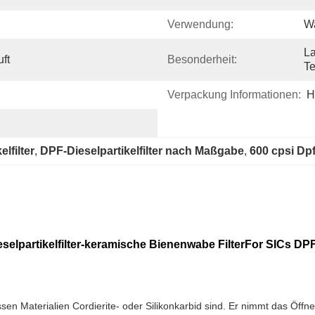
Verwendung:
Wa
La
ft
Besonderheit:
Te
Verpackung Informationen:
H
lfilter
, 
DPF-Dieselpartikelfilter nach Maßgabe
, 
600 cpsi Dp
eselpartikelfilter-keramische Bienenwabe FilterFor SICs 
dessen Materialien Cordierite- oder Silikonkarbid sind. Er nimmt das Ö