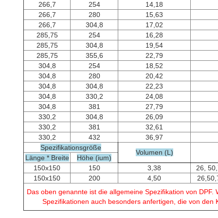
266,7
254
14,18
266,7
280
15,63
266,7
304,8
17,02
285,75
254
16,28
285,75
304,8
19,54
285,75
355,6
22,79
304,8
254
18,52
304,8
280
20,42
304,8
304,8
22,23
304,8
330,2
24,08
304,8
381
27,79
330,2
304,8
26,09
330,2
381
32,61
330,2
432
36,97
Spezifikationsgröße
Volumen (L)
Länge * Breite
Höhe (ium)
150x150
150
3,38
26, 50
150x150
200
4,50
26,50,
Das oben genannte ist die allgemeine Spezifikation von DPF.
Spezifikationen auch besonders anfertigen, die von den