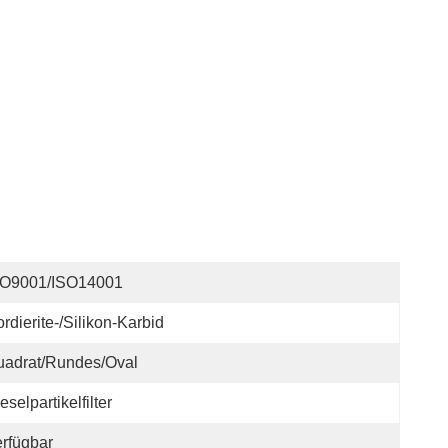
SO9001/ISO14001
rdierite-/Silikon-Karbid
uadrat/rundes/Oval
eselpartikelfilter
rfügbar