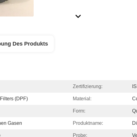
bung Des Produkts
Zertifizierung:
I
Filters (DPF)
Material:
Co
Form:
Q
hen Gasen
Produktname:
Di
e
Probe:
Ve