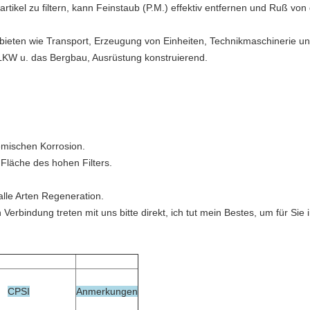
tikel zu filtern, kann Feinstaub (P.M.) effektiv entfernen und Ruß von
ebieten wie Transport, Erzeugung von Einheiten, Technikmaschinerie und 
r, LKW u. das Bergbau, Ausrüstung konstruierend.
emischen Korrosion.
 Fläche des hohen Filters.
alle Arten Regeneration.
bindung treten mit uns bitte direkt, ich tut mein Bestes, um für Sie 
CPSI
Anmerkungen