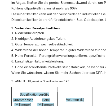
im Abgas, fließen Sie die poröse Bienenstockwand durch, um Par
Kohlenstoffpartikelfiltration ist mehr als 90%.
Dieselpartikelfilter kann auf den verschiedenen industriellen G
Dieselpartikelfilter überprüft für städtischen Bus, Gabelstaple
2.
Vorteil des Dieselpartikelfilters
1.
Niederdrucktropfen.
2. Niedriger Ausdehnungskoeffizient.
3. Gute Temperaturwechselbeständigkeit.
4. Widerstand der hohen Temperatur, guter Widerstand zur ch
5. Hohe Porosität, Porengrößenverteilungsuniform, spezifische
6. Langfristige Haltbarkeitsleistung.
7. Hohe einschließende Partikelleistungsfähigkeit, passend für 
Wenn Sie wünschen, wissen Sie mehr Sachen über das DPF, in Ver
3.
ANMUT Allgemeine Spezifikationen DPF
Spezifikationsgröße
Volumen (L)
Durchmesser
Höhe
(Millimeter)
(Millimeter)