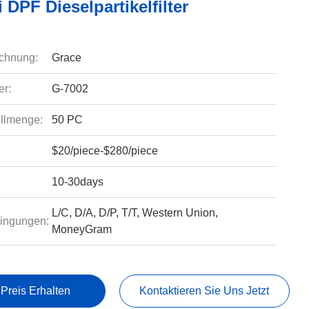
 DPF Dieselpartikelfilter
chnung:
Grace
r:
G-7002
llmenge:
50 PC
$20/piece-$280/piece
10-30days
L/C, D/A, D/P, T/T, Western Union,
ingungen:
MoneyGram
 Preis Erhalten
Kontaktieren Sie Uns Jetzt