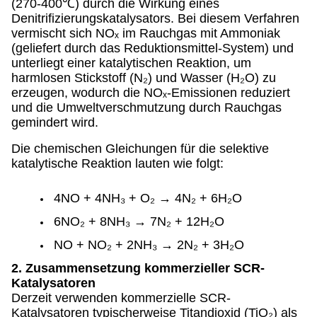
(270-400℃) durch die Wirkung eines
Denitrifizierungskatalysators. Bei diesem Verfahren
vermischt sich NOₓ im Rauchgas mit Ammoniak
(geliefert durch das Reduktionsmittel-System) und
unterliegt einer katalytischen Reaktion, um
harmlosen Stickstoff (N₂) und Wasser (H₂O) zu
erzeugen, wodurch die NOₓ-Emissionen reduziert
und die Umweltverschmutzung durch Rauchgas
gemindert wird.
Die chemischen Gleichungen für die selektive
katalytische Reaktion lauten wie folgt:
4NO + 4NH₃ + O₂ → 4N₂ + 6H₂O
6NO₂ + 8NH₃ → 7N₂ + 12H₂O
NO + NO₂ + 2NH₃ → 2N₂ + 3H₂O
2. Zusammensetzung kommerzieller SCR-
Katalysatoren
Derzeit verwenden kommerzielle SCR-
Katalysatoren typischerweise Titandioxid (TiO₂) als