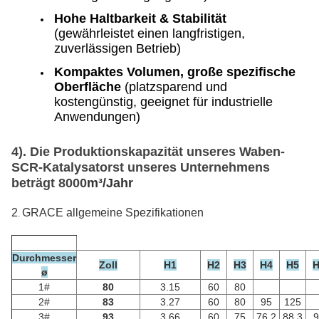
Hohe Haltbarkeit & Stabilität
(gewährleistet einen langfristigen,
zuverlässigen Betrieb)
Kompaktes Volumen, große spezifische
Oberfläche
(platzsparend und
kostengünstig, geeignet für industrielle
Anwendungen)
4). Die Produktionskapazität unseres Waben-
SCR-Katalysators
t
unseres Unternehmens
beträgt
8000
m³/Jahr
2
GRACE
allgemeine Spezifikationen
.
Durchmesser
Zoll
H1
H2
H3
H4
H5
H
ø
1#
80
3.15
60
80
2#
83
3.27
60
80
95
125
3#
93
3.66
60
75
76.2
88.3
9