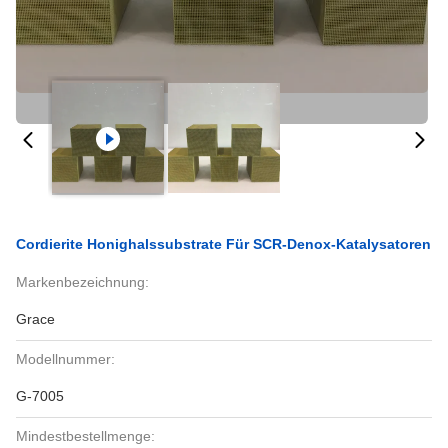
Cordierite Honighalssubstrate Für SCR-Denox-Katalysatoren
Markenbezeichnung:
Grace
Modellnummer:
G-7005
Mindestbestellmenge: