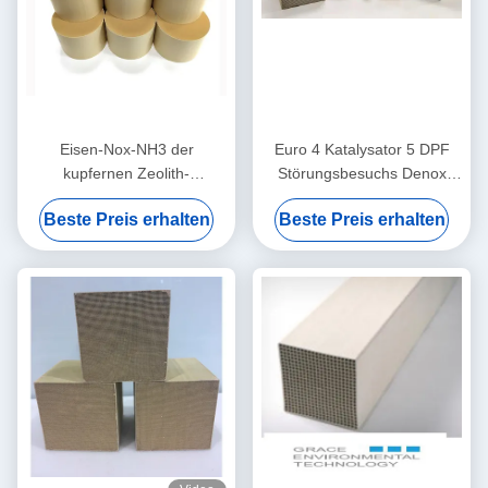
Eisen-Nox-NH3 der
Euro 4 Katalysator 5 DPF
kupfernen Zeolith-
Störungsbesuchs Denox
Störungsbesuch-Katalysator-
benutzt in der selektiven
Beste Preis erhalten
Beste Preis erhalten
selektiven katalytischen
katalytischen Reduktion von
Reduktion niedrige
Nox
Temperatur