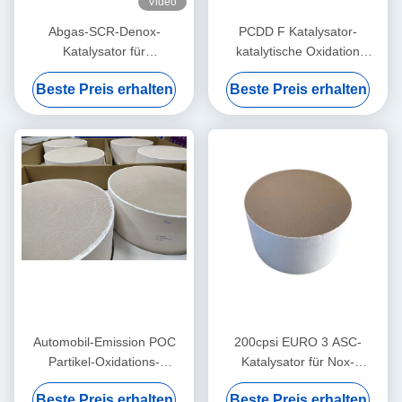
Video
Abgas-SCR-Denox-
PCDD F Katalysator-
Katalysator für
katalytische Oxidation
Methangeneratorensätze
Störungsbesuchs Denox des
Beste Preis erhalten
Beste Preis erhalten
(Euro II-V-Norm)
Dioxin-doppelten Effektes
TiO2 basierte V2O5 WO3
Automobil-Emission POC
200cpsi EURO 3 ASC-
Partikel-Oxidations-
Katalysator für Nox-
Katalysator-
Reduzierung durch
Beste Preis erhalten
Beste Preis erhalten
Störungsbesuchs
Ammoniak-Störungsbesuch