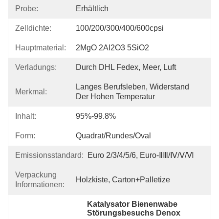
Probe:
Erhältlich
Zelldichte:
100/200/300/400/600cpsi
Hauptmaterial:
2MgO 2Al2O3 5SiO2
Verladungs:
Durch DHL Fedex, Meer, Luft
Langes Berufsleben, Widerstand 
Merkmal:
Der Hohen Temperatur
Inhalt:
95%-99.8%
Form:
Quadrat/rundes/Oval
Emissionsstandard:
Euro 2/3/4/5/6, Euro-ⅡⅢ/Ⅳ/Ⅴ/Ⅵ
Verpackung
Holzkiste, Carton+Palletize
Informationen:
Katalysator Bienenwabe 
Störungsbesuchs Denox