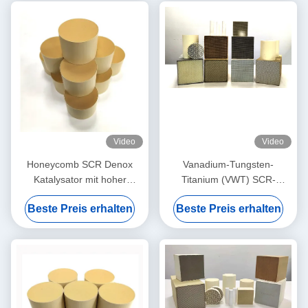
Video
Video
Honeycomb SCR Denox
Vanadium-Tungsten-
Katalysator mit hoher
Titanium (VWT) SCR-
Durchflussrate für
Katalysatormodul für mittlere
Beste Preis erhalten
Beste Preis erhalten
Katalysatoren
Temperaturen