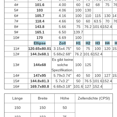
4#
101.6
4.00
60
62
68
75
76
5#
103
4.06
100
130
6#
105.7
4.16
100
110
115
130
14
7#
118.4
4.66
50
60
63.5
70
76
8#
143.8
5.66
75
76.2
101.6
152.4
9#
165.1
6.50
139.7
10#
170
6.69
100
Ellipse
Zoll
H1
H2
H3
H4
H
11#
120.65x80.01
3.15x4.75"
50
75
100
120
15
12#
144.3x68.1
5.68x2.68"
76.2
101.6
152.4
Es gibt keine
13#
144x68
solche
100
125
Spezifikation.
14#
147x95
5.79x3.74"
40
50
100
127
15
15#
144.8x81.3
5.7x3.2"
50
76.5
101.6
152.4
16#
169.7x80.8
6.68x3.18"
101.6
127
152.4
Länge
Breite
Höhe
Zellendichte (CPSI)
150
150
50