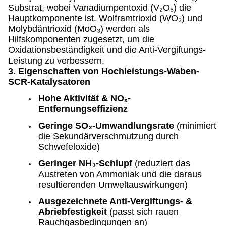
Substrat, wobei Vanadiumpentoxid (V₂O₅) die
Hauptkomponente ist. Wolframtrioxid (WO₃) und
Molybdäntrioxid (MoO₃) werden als
Hilfskomponenten zugesetzt, um die
Oxidationsbeständigkeit und die Anti-Vergiftungs-
Leistung zu verbessern.
3. Eigenschaften von Hochleistungs-Waben-
SCR-Katalysatoren
Hohe Aktivität & NOₓ-
Entfernungseffizienz
Geringe SO₂-Umwandlungsrate
(minimiert
die Sekundärverschmutzung durch
Schwefeloxide)
Geringer NH₃-Schlupf
(reduziert das
Austreten von Ammoniak und die daraus
resultierenden Umweltauswirkungen)
Ausgezeichnete Anti-Vergiftungs- &
Abriebfestigkeit
(passt sich rauen
Rauchgasbedingungen an)