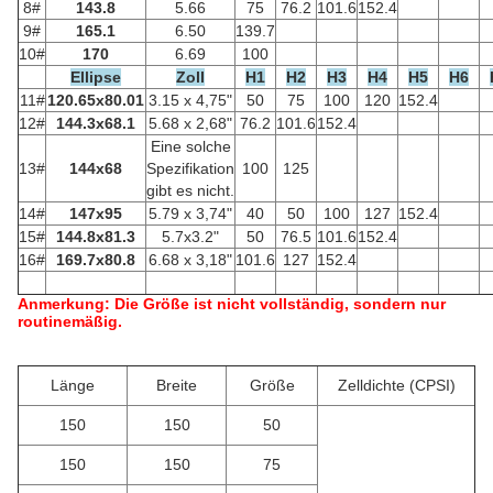
8#
143.8
5.66
75
76.2
101.6
152.4
9#
165.1
6.50
139.7
10#
170
6.69
100
Ellipse
Zoll
H1
H2
H3
H4
H5
H6
11#
120.65x80.01
3.15 x 4,75"
50
75
100
120
152.4
12#
144.3x68.1
5.68 x 2,68"
76.2
101.6
152.4
Eine solche
13#
144x68
Spezifikation
100
125
gibt es nicht.
14#
147x95
5.79 x 3,74"
40
50
100
127
152.4
15#
144.8x81.3
5.7x3.2"
50
76.5
101.6
152.4
16#
169.7x80.8
6.68 x 3,18"
101.6
127
152.4
Anmerkung: Die Größe ist nicht vollständig, sondern nur
routinemäßig.
Länge
Breite
Größe
Zelldichte (CPSI)
150
150
50
150
150
75