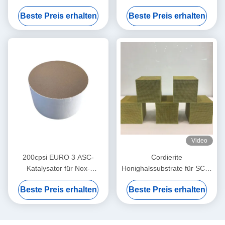
Störungsbesuchs Denox des
Katalysator-
Beste Preis erhalten
Beste Preis erhalten
Dioxin-doppelten Effektes
Störungsbesuchs
TiO2 basierte V2O5 WO3
Katalysator-100cpi
Video
200cpsi EURO 3 ASC-
Cordierite
Katalysator für Nox-
Honighalssubstrate für SCR-
Reduzierung durch
Denox-Katalysatoren
Beste Preis erhalten
Beste Preis erhalten
Ammoniak-Störungsbesuch