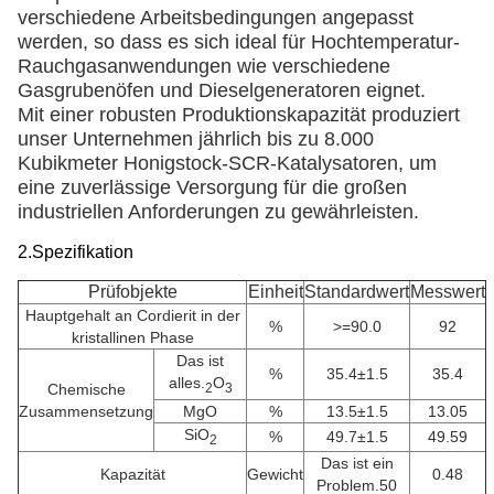
verschiedene Arbeitsbedingungen angepasst
werden, so dass es sich ideal für Hochtemperatur-
Rauchgasanwendungen wie verschiedene
Gasgrubenöfen und Dieselgeneratoren eignet.
Mit einer robusten Produktionskapazität produziert
unser Unternehmen jährlich bis zu 8.000
Kubikmeter Honigstock-SCR-Katalysatoren, um
eine zuverlässige Versorgung für die großen
industriellen Anforderungen zu gewährleisten.
2.
Spezifikation
Prüfobjekte
Einheit
Standardwert
Messwert
Hauptgehalt an Cordierit in der
%
>=90.0
92
kristallinen Phase
Das ist
%
35.4±1.5
35.4
alles.
O
2
3
Chemische
Zusammensetzung
MgO
%
13.5±1.5
13.05
SiO
%
49.7±1.5
49.59
2
Das ist ein
Kapazität
Gewicht
0.48
Problem.50