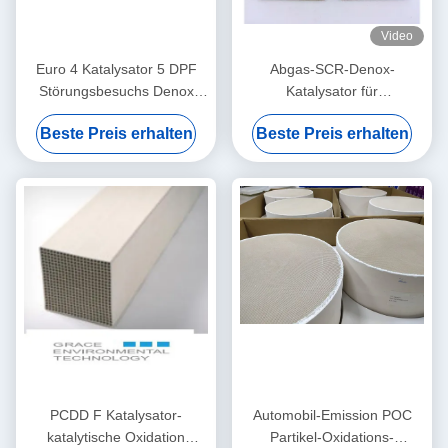
Video
Euro 4 Katalysator 5 DPF
Abgas-SCR-Denox-
Störungsbesuchs Denox
Katalysator für
benutzt in der selektiven
Methangeneratorensätze
Beste Preis erhalten
Beste Preis erhalten
katalytischen Reduktion von
(Euro II-V-Norm)
Nox
PCDD F Katalysator-
Automobil-Emission POC
katalytische Oxidation
Partikel-Oxidations-