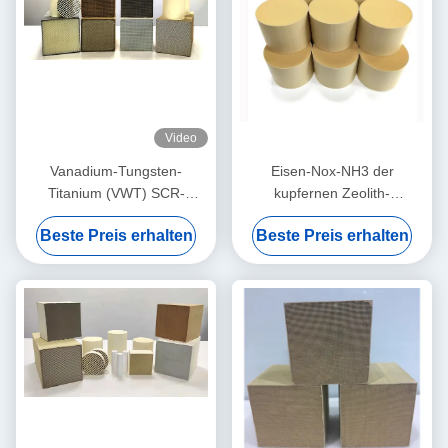
Video
Vanadium-Tungsten-
Eisen-Nox-NH3 der
Titanium (VWT) SCR-
kupfernen Zeolith-
Katalysatormodul für mittlere
Störungsbesuch-Katalysator-
Beste Preis erhalten
Beste Preis erhalten
Temperaturen
selektiven katalytischen
Reduktion niedrige
Temperatur