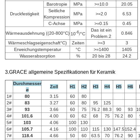
Barotropie
MPa
>=10.0
20.05
Seitliche
Druckfestigkeit
MPa
>=2.0
6.53
Kompression
C-Achse
MPa
>=0.15
0.45
Das ist ein
-6
Wärmeausdehnung ((20-800
°C)
0.846
10
/°C
Problem.2
Wärmeschlagseigenschaft
°C)
Zeiten
>=3
3
Erweichungstemperatur
°C
>=1400
1405
Wasserabsorption
%
20 bis 28
24.2
3.GRACE allgemeine Spezifikationen für Keramik
Durchmesser
Zoll
H1
H2
H3
H4
H5
H6
ø
1#
80
3.15
60
80
2#
83
3.27
60
80
95
125
3#
93
3.66
60
75
76.2
88.3
90
93
1
4#
101.6
4.00
60
62
68
75
76.2
80
5#
103
4.06
100
130
6#
105.7
4.16
100
110
115
130
147.5
152.4
7#
118.4
4.66
50
60
63.5
70
76.2
90