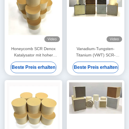
Video
Video
Honeycomb SCR Denox
Vanadium-Tungsten-
Katalysator mit hoher
Titanium (VWT) SCR-
Durchflussrate für
Katalysatormodul für mittlere
Beste Preis erhalten
Beste Preis erhalten
Katalysatoren
Temperaturen