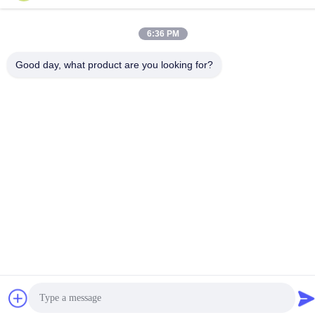
Jiangsu-Provinz, China
6:36 PM
Datenschutzrichtlinie
|
Sitemap
Good day, what product are you looking for?
China Gute Qualität Katalysator DPF Lieferant. Urheberrecht ©
2021-2026 Wuxi Grace Environmental Technology CO,.LTD Alle
Rechte vorbehalten.