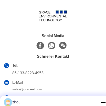
Social Media
Schneller Kontakt
Tel.
86-133-8223-4953
E-Mail
sales@graceet.com
Adresse
zhou
Oststraße No.333 Jincheng, Xinwu-Bezirk, Wuxi-Stadt,