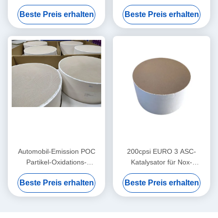
Methangeneratorensätze
Störungsbesuchs Denox des
Beste Preis erhalten
Beste Preis erhalten
(Euro II-V-Norm)
Dioxin-doppelten Effektes
TiO2 basierte V2O5 WO3
Automobil-Emission POC
200cpsi EURO 3 ASC-
Partikel-Oxidations-
Katalysator für Nox-
Katalysator-
Reduzierung durch
Beste Preis erhalten
Beste Preis erhalten
Störungsbesuchs
Ammoniak-Störungsbesuch
Katalysator-100cpi