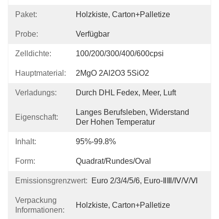
Paket:
Holzkiste, Carton+Palletize
Probe:
Verfügbar
Zelldichte:
100/200/300/400/600cpsi
Hauptmaterial:
2MgO 2Al2O3 5SiO2
Verladungs:
Durch DHL Fedex, Meer, Luft
Langes Berufsleben, Widerstand 
Eigenschaft:
Der Hohen Temperatur
Inhalt:
95%-99.8%
Form:
Quadrat/rundes/Oval
Emissionsgrenzwert:
Euro 2/3/4/5/6, Euro-ⅡⅢ/Ⅳ/Ⅴ/Ⅵ
Verpackung
Holzkiste, Carton+Palletize
Informationen: