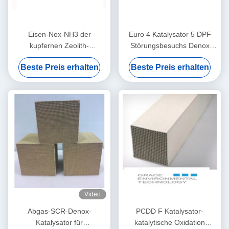
Eisen-Nox-NH3 der
Euro 4 Katalysator 5 DPF
kupfernen Zeolith-
Störungsbesuchs Denox
Störungsbesuch-Katalysator-
benutzt in der selektiven
Beste Preis erhalten
Beste Preis erhalten
selektiven katalytischen
katalytischen Reduktion von
Reduktion niedrige
Nox
Temperatur
Video
Abgas-SCR-Denox-
PCDD F Katalysator-
Katalysator für
katalytische Oxidation