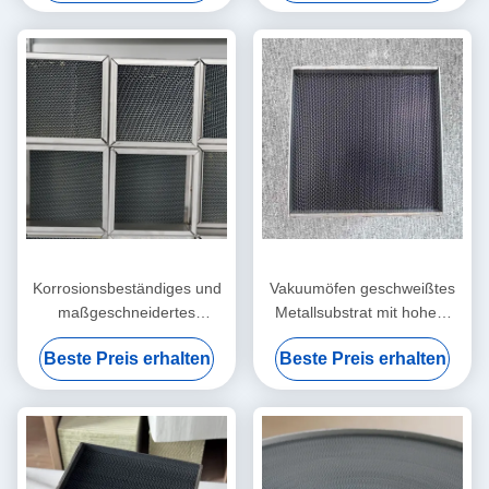
Notfallgeneratoren
Korrosionsbeständiges und
Vakuumöfen geschweißtes
maßgeschneidertes
Metallsubstrat mit hohem
metallisches Substrat mit
Durchfluss für eine große
Beste Preis erhalten
Beste Preis erhalten
quadratischer Geometrie für
Gasmenge
die Schiffsabgasbehandlung