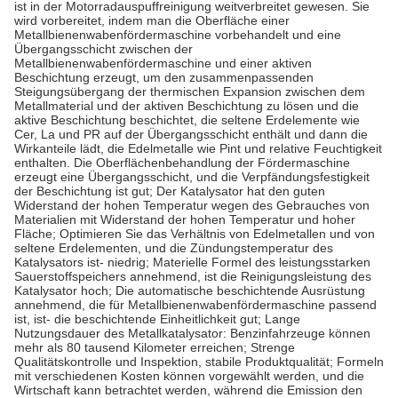
ist in der Motorradauspuffreinigung weitverbreitet gewesen. Sie
wird vorbereitet, indem man die Oberfläche einer
Metallbienenwabenfördermaschine vorbehandelt und eine
Übergangsschicht zwischen der
Metallbienenwabenfördermaschine und einer aktiven
Beschichtung erzeugt, um den zusammenpassenden
Steigungsübergang der thermischen Expansion zwischen dem
Metallmaterial und der aktiven Beschichtung zu lösen und die
aktive Beschichtung beschichtet, die seltene Erdelemente wie
Cer, La und PR auf der Übergangsschicht enthält und dann die
Wirkanteile lädt, die Edelmetalle wie Pint und relative Feuchtigkeit
enthalten. Die Oberflächenbehandlung der Fördermaschine
erzeugt eine Übergangsschicht, und die Verpfändungsfestigkeit
der Beschichtung ist gut; Der Katalysator hat den guten
Widerstand der hohen Temperatur wegen des Gebrauches von
Materialien mit Widerstand der hohen Temperatur und hoher
Fläche; Optimieren Sie das Verhältnis von Edelmetallen und von
seltene Erdelementen, und die Zündungstemperatur des
Katalysators ist- niedrig; Materielle Formel des leistungsstarken
Sauerstoffspeichers annehmend, ist die Reinigungsleistung des
Katalysator hoch; Die automatische beschichtende Ausrüstung
annehmend, die für Metallbienenwabenfördermaschine passend
ist, ist- die beschichtende Einheitlichkeit gut; Lange
Nutzungsdauer des Metallkatalysator: Benzinfahrzeuge können
mehr als 80 tausend Kilometer erreichen; Strenge
Qualitätskontrolle und Inspektion, stabile Produktqualität; Formeln
mit verschiedenen Kosten können vorgewählt werden, und die
Wirtschaft kann betrachtet werden, während die Emission den