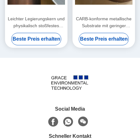
Leichter Legierungskern und
CARB-konforme metallische
physikalisch stoßfestes
Substrate mit geringer
Metallsubstrat mit extrem
thermischer Masse für
Beste Preis erhalten
Beste Preis erhalten
niedrigem Gegendruck zur
umweltfreundliche
Emissionskontrolle
Tuningfahrzeuge
Social Media
Schneller Kontakt