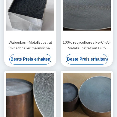
Wabenkern-Metallsubstrat
100% recycelbares Fe-Cr-Al-
mit schneller thermischer
Metallsubstrat mit Euro
Reaktion für
2/3/4/5/6 Konformität und
Beste Preis erhalten
Beste Preis erhalten
Hochleistungsabgassysteme
anpassbarer Zelldichte