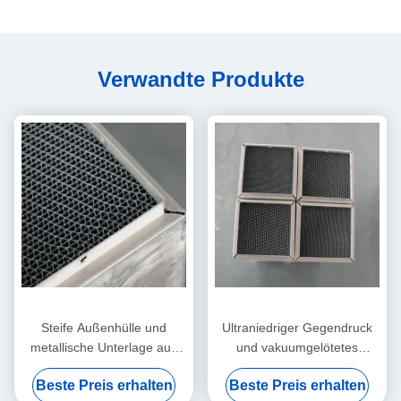
Verwandte Produkte
Steife Außenhülle und
Ultraniedriger Gegendruck
metallische Unterlage aus
und vakuumgelötetes
verriegelter Folie für
Metallsubstrat für
Beste Preis erhalten
Beste Preis erhalten
stationäre
Industriegasturbinen