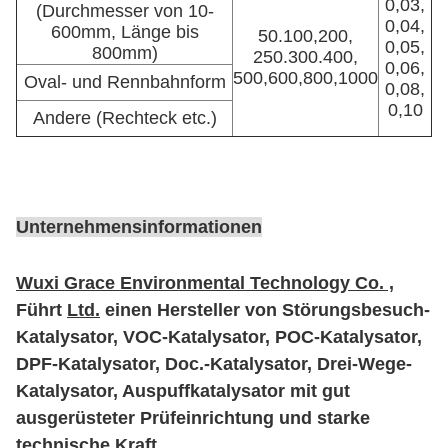
0,03,
(Durchmesser von 10-
0,04,
600mm, Länge bis
50.100,200,
0,05,
800mm)
250.300.400,
0,06,
500,600,800,1000
Oval- und Rennbahnform
0,08,
0,10
Andere (Rechteck etc.)
Unternehmensinformationen
Wuxi Grace Environmental Technology Co. ,
Führt
Ltd.
einen Hersteller von Störungsbesuch-
Katalysator, VOC-Katalysator, POC-Katalysator,
DPF-Katalysator, Doc.-Katalysator, Drei-Wege-
Katalysator, Auspuffkatalysator mit gut
ausgerüsteter Prüfeinrichtung und starke
technische Kraft.