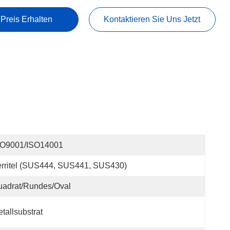
 Preis Erhalten
Kontaktieren Sie Uns Jetzt
SO9001/ISO14001
rritel (SUS444, SUS441, SUS430)
uadrat/rundes/Oval
tallsubstrat