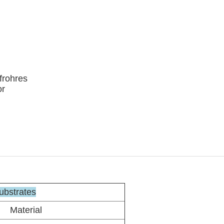
frohres
or
ubstrates
Material