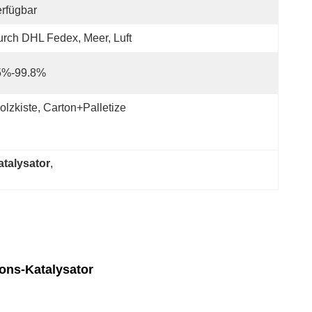
rfügbar
rch DHL Fedex, Meer, Luft
5%-99.8%
olzkiste, Carton+Palletize
atalysator
, 
ons-Katalysator