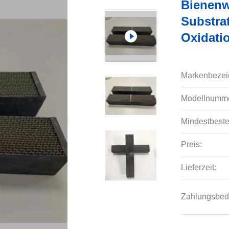
Bienenw
Substrat
Oxidati
Markenbezei
Modellnumme
Mindestbeste
Preis:
Lieferzeit:
Zahlungsbed