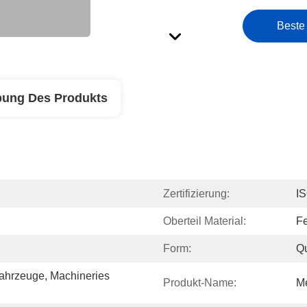
Beste
bung Des Produkts
Zertifizierung:
I
Oberteil Material:
Fe
Form:
Q
ahrzeuge, Machineries 
Produkt-Name:
Me