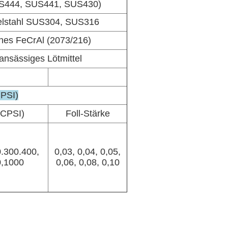
SUS444, SUS441, SUS430)
elstahl SUS304, SUS316
ches FeCrAl (2073/216)
ansässiges Lötmittel
CPSI)
(CPSI)
Foll-Stärke
0.300.400,
0,03, 0,04, 0,05,
0,1000
0,06, 0,08, 0,10