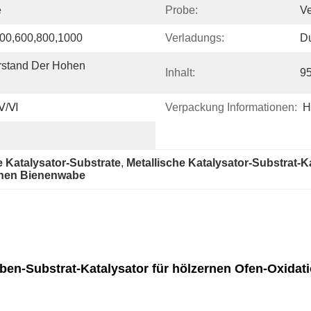
e
Probe:
Ve
500,600,800,1000
Verladungs:
Du
rstand Der Hohen 
Inhalt:
9
/Ⅴ/Ⅵ
Verpackung Informationen:
H
 Katalysator-Substrate
, 
Metallische Katalysator-Substrat-K
schen Bienenwabe
ben-Substrat-Katalysator für hölzernen Ofen-Oxidati