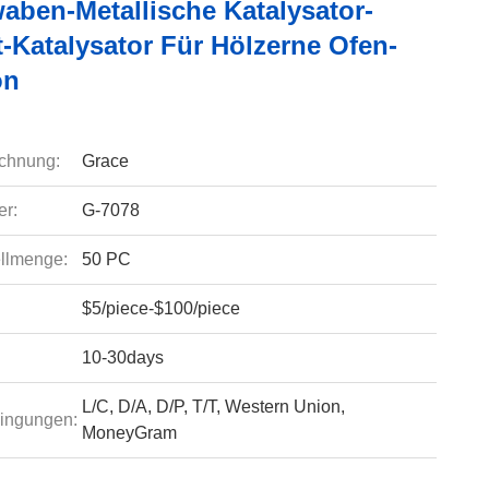
aben-Metallische Katalysator-
-Katalysator Für Hölzerne Ofen-
on
chnung:
Grace
r:
G-7078
llmenge:
50 PC
$5/piece-$100/piece
10-30days
L/C, D/A, D/P, T/T, Western Union,
ingungen:
MoneyGram