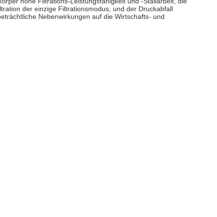
rkörper hohe Filtrations-Leistungsfähigkeit und -Stallarbeit, die
iltration der einzige Filtrationsmodus, und der Druckabfall
eträchtliche Nebenwirkungen auf die Wirtschafts- und