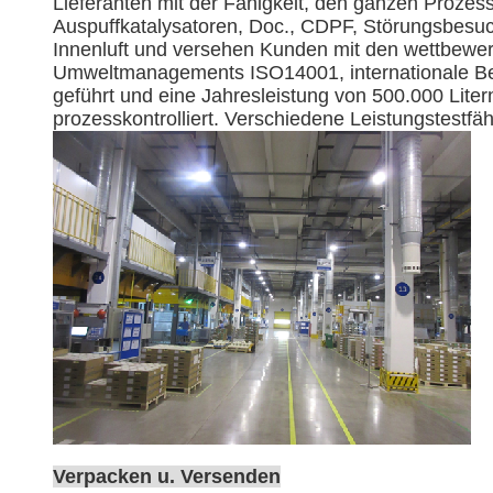
Lieferanten mit der Fähigkeit, den ganzen Prozes
Auspuffkatalysatoren, Doc., CDPF, Störungsbesuch
Innenluft und versehen Kunden mit den wettbewer
Umweltmanagements ISO14001, internationale Be
geführt und eine Jahresleistung von 500.000 Lite
prozesskontrolliert. Verschiedene Leistungstestfä
Verpacken u. Versenden