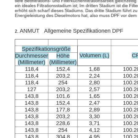
tiefe Bettfiltrations- und Filterkuchenfiltrationsarbeit gleichzei
ein ideales Filtrationsstadium ist; Im dritten Stadium ist die Fi
erhöht sich scharf dieses Stadiums. Das dritte Stadium führt
Energieleistung des Dieselmotors hat, also muss DPF vor dem
ANMUT Allgemeine Spezifikationen DPF
2.
Spezifikationsgröße
Volumen (L)
C
Durchmesser
Höhe
(Millimeter)
(Millimeter)
118,4
152,4
1,68
100.2
118,4
203,2
2,24
100.2
118,4
254
2,80
100.2
127
203,2
2,57
100.2
143,8
101,6
1,65
100.2
143,8
152,4
2,47
100.2
143,8
177,8
2,89
100.2
143,8
203,2
3,30
100.2
143,8
228,6
3,71
100.2
143,8
254
4,12
100.2
143,8
304,8
4,95
100.2