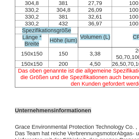
304,8
381
27,79
100
330,2
304,8
26,09
100
330,2
381
32,61
100
330,2
432
36,97
100
Spezifikationsgröße
Volumen (L)
C
Länge *
Höhe (ium)
Breite
2
150x150
150
3,38
50,70,10
150x150
200
4,50
26,50,70,
Das oben genannte ist die allgemeine Spezifika
die Größen und die Spezifikationen auch besond
den Kunden gefordert werd
Unternehmensinformationen
Grace Environmental Protection Technology Co. , 
Das Team hat reiche VerbrennungsmotorAbgas- un