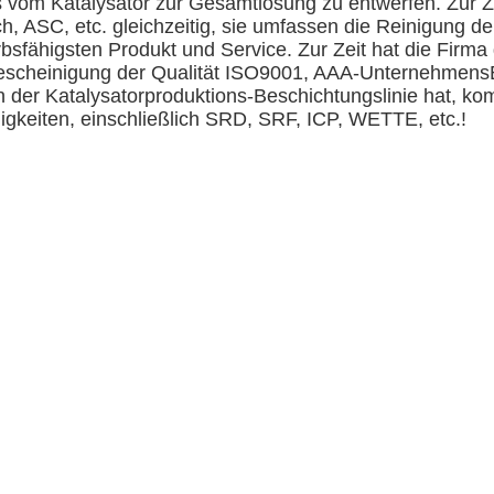
s vom Katalysator zur Gesamtlösung zu entwerfen. Zur Ze
, ASC, etc. gleichzeitig, sie umfassen die Reinigung d
bsfähigsten Produkt und Service. Zur Zeit hat die Firm
scheinigung der Qualität ISO9001, AAA-UnternehmensB
rn der Katalysatorproduktions-Beschichtungslinie hat, k
higkeiten, einschließlich SRD, SRF, ICP, WETTE, etc.!