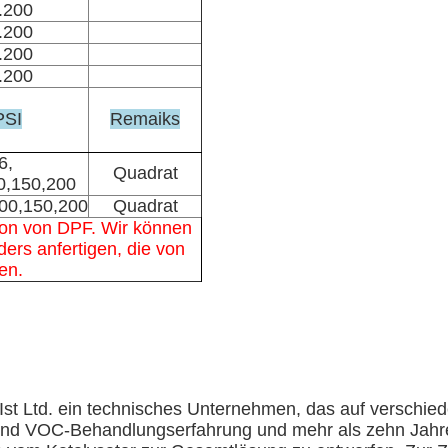
.200
.200
.200
.200
PSI
Remaiks
6,
Quadrat
0,150,200
100,150,200
Quadrat
tion von DPF. Wir können
ers anfertigen, die von
en.
Ist Ltd. ein technisches Unternehmen, das auf verschied
d VOC-Behandlungserfahrung und mehr als zehn Jahre 