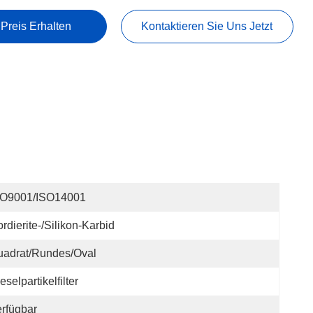
 Preis Erhalten
Kontaktieren Sie Uns Jetzt
SO9001/ISO14001
rdierite-/Silikon-Karbid
uadrat/rundes/Oval
eselpartikelfilter
rfügbar