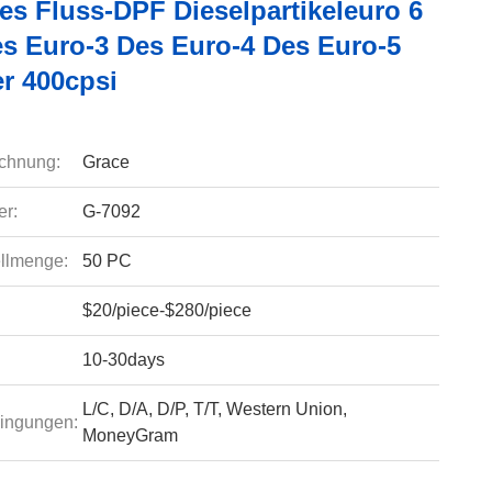
es Fluss-DPF Dieselpartikeleuro 6
es Euro-3 Des Euro-4 Des Euro-5
er 400cpsi
chnung:
Grace
r:
G-7092
llmenge:
50 PC
$20/piece-$280/piece
10-30days
L/C, D/A, D/P, T/T, Western Union,
ingungen:
MoneyGram