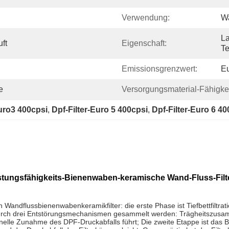
Verwendung:
Wa
La
ft
Eigenschaft:
Te
Emissionsgrenzwert:
Eu
e
Versorgungsmaterial-Fähigkei
Euro3 400cpsi
, 
Dpf-Filter-Euro 5 400cpsi
, 
Dpf-Filter-Euro 6 40
tungsfähigkeits-Bienenwaben-keramische Wand-Fluss-Filt
Wandflussbienenwabenkeramikfilter: die erste Phase ist Tiefbettfiltr
 durch drei Entstörungsmechanismen gesammelt werden: Trägheitszusam
le Zunahme des DPF-Druckabfalls führt; Die zweite Etappe ist das Bil