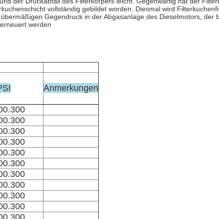
tig und der Druckabfall des Filterkörpers leicht. Gegenwärtig hat der Filte
lterkuchenschicht vollständig gebildet worden. Diesmal wird Filterkuchenf
 zu übermäßigen Gegendruck in der Abgasanlage des Dieselmotors, der b
 erneuert werden
PSI
Anmerkungen
00.300
00.300
00.300
00.300
00.300
00.300
00.300
00.300
00.300
00.300
00.300