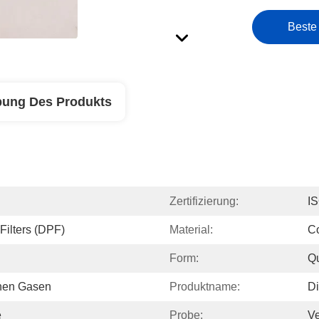
Beste
bung Des Produkts
Zertifizierung:
I
Filters (DPF)
Material:
Co
Form:
Q
hen Gasen
Produktname:
Di
e
Probe:
Ve