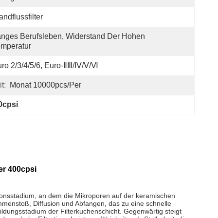
ndflussfilter
nges Berufsleben, Widerstand Der Hohen 
mperatur
ro 2/3/4/5/6, Euro-ⅡⅢ/Ⅳ/Ⅴ/Ⅵ
t:
Monat 10000pcs/per
0cpsi
er 400cpsi
ationsstadium, an dem die Mikroporen auf der keramischen
menstoß, Diffusion und Abfangen, das zu eine schnelle
dungsstadium der Filterkuchenschicht. Gegenwärtig steigt