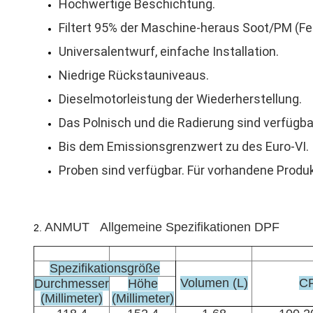
Hochwertige Beschichtung.
Filtert 95% der Maschine-heraus Soot/PM (Fe
Universalentwurf, einfache Installation.
Niedrige Rückstauniveaus.
Dieselmotorleistung der Wiederherstellung.
Das Polnisch und die Radierung sind verfügba
Bis dem Emissionsgrenzwert zu des Euro-VI.
Proben sind verfügbar. Für vorhandene Produk
ANMUT Allgemeine Spezifikationen DPF
2.
Spezifikationsgröße
Volumen (L)
C
Durchmesser
Höhe
(Millimeter)
(Millimeter)