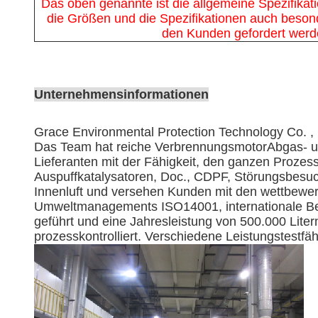
Das oben genannte ist die allgemeine Spezifika
die Größen und die Spezifikationen auch besond
den Kunden gefordert werd
Unternehmensinformationen
Grace Environmental Protection Technology Co. , 
Das Team hat reiche VerbrennungsmotorAbgas- un
Lieferanten mit der Fähigkeit, den ganzen Prozes
Auspuffkatalysatoren, Doc., CDPF, Störungsbesuch
Innenluft und versehen Kunden mit den wettbewer
Umweltmanagements ISO14001, internationale Be
geführt und eine Jahresleistung von 500.000 Lite
prozesskontrolliert. Verschiedene Leistungstestfä