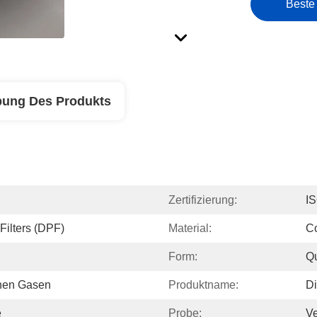
Beste
bung Des Produkts
Zertifizierung:
I
Filters (DPF)
Material:
Co
Form:
Q
hen Gasen
Produktname:
Di
e
Probe:
Ve