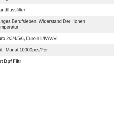
ndflussfilter
nges Berufsleben, Widerstand Der Hohen 
mperatur
ro 2/3/4/5/6, Euro-ⅡⅢ/Ⅳ/Ⅴ/Ⅵ
t:
Monat 10000pcs/per
 Dpf Filtr