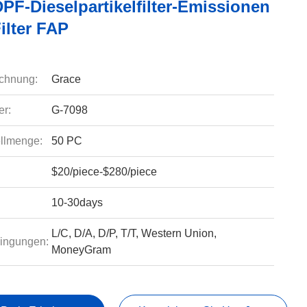
PF-Dieselpartikelfilter-Emissionen
ilter FAP
chnung:
Grace
r:
G-7098
llmenge:
50 PC
$20/piece-$280/piece
10-30days
L/C, D/A, D/P, T/T, Western Union,
ingungen:
MoneyGram