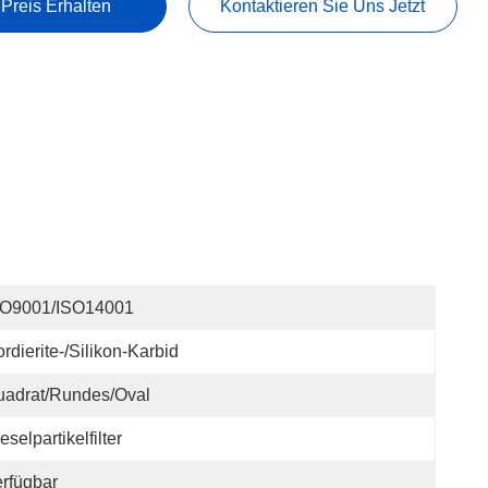
 Preis Erhalten
Kontaktieren Sie Uns Jetzt
SO9001/ISO14001
rdierite-/Silikon-Karbid
uadrat/rundes/Oval
eselpartikelfilter
rfügbar