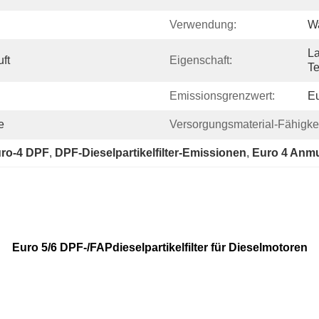
Verwendung:
Wa
La
ft
Eigenschaft:
Te
Emissionsgrenzwert:
Eu
e
Versorgungsmaterial-Fähigkei
Euro-4 DPF
, 
DPF-Dieselpartikelfilter-Emissionen
, 
Euro 4 Anmut
Euro 5/6 DPF-/FAPdieselpartikelfilter für Dieselmotoren