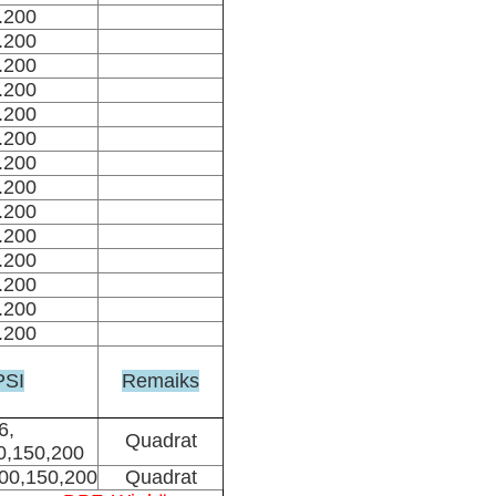
.200
.200
.200
.200
.200
.200
.200
.200
.200
.200
.200
.200
.200
.200
PSI
Remaiks
6,
Quadrat
0,150,200
100,150,200
Quadrat