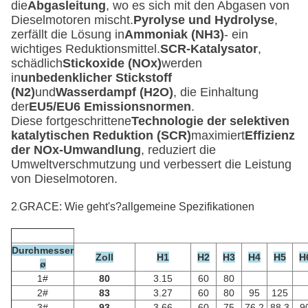
die
Abgasleitung
, wo es sich mit den Abgasen von
Dieselmotoren mischt.
Pyrolyse und Hydrolyse
,
zerfällt die Lösung in
Ammoniak (NH3)
- ein
wichtiges Reduktionsmittel.
SCR-Katalysator
,
schädlich
Stickoxide (NOx)
werden
in
unbedenklicher Stickstoff
(N2)
und
Wasserdampf (H2O)
, die Einhaltung
der
EU5/EU6 Emissionsnormen
.
Diese fortgeschrittene
Technologie der selektiven
katalytischen Reduktion (SCR)
maximiert
Effizienz
der NOx-Umwandlung
, reduziert die
Umweltverschmutzung und verbessert die Leistung
von Dieselmotoren.
2
GRACE: Wie geht's?
allgemeine Spezifikationen
.
Durchmesser
Zoll
H1
H2
H3
H4
H5
H
ø
1#
80
3.15
60
80
2#
83
3.27
60
80
95
125
3#
93
3.66
60
75
76.2
88.3
9