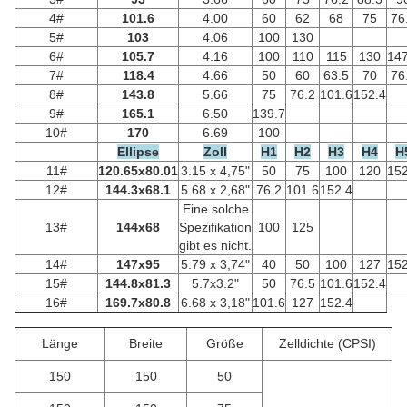
4#
101.6
4.00
60
62
68
75
76
5#
103
4.06
100
130
6#
105.7
4.16
100
110
115
130
147
7#
118.4
4.66
50
60
63.5
70
76
8#
143.8
5.66
75
76.2
101.6
152.4
9#
165.1
6.50
139.7
10#
170
6.69
100
Ellipse
Zoll
H1
H2
H3
H4
H
11#
120.65x80.01
3.15 x 4,75"
50
75
100
120
152
12#
144.3x68.1
5.68 x 2,68"
76.2
101.6
152.4
Eine solche
13#
144x68
Spezifikation
100
125
gibt es nicht.
14#
147x95
5.79 x 3,74"
40
50
100
127
152
15#
144.8x81.3
5.7x3.2"
50
76.5
101.6
152.4
16#
169.7x80.8
6.68 x 3,18"
101.6
127
152.4
Länge
Breite
Größe
Zelldichte (CPSI)
150
150
50