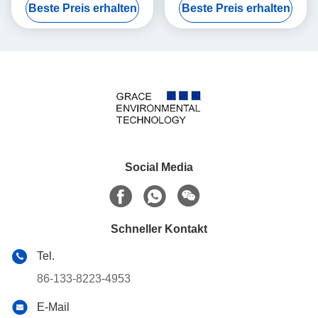
Beste Preis erhalten
Beste Preis erhalten
Störungsbesuchs
Ammoniak-Störungsbesuch
Katalysator-100cpi
Social Media
Schneller Kontakt
Tel.
86-133-8223-4953
E-Mail