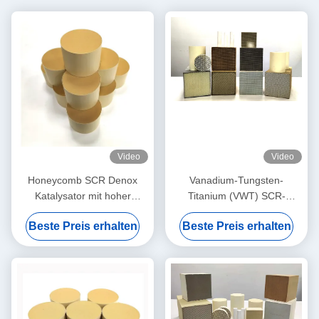
Video
Video
Honeycomb SCR Denox
Vanadium-Tungsten-
Katalysator mit hoher
Titanium (VWT) SCR-
Durchflussrate für
Katalysatormodul für mittlere
Beste Preis erhalten
Beste Preis erhalten
Katalysatoren
Temperaturen