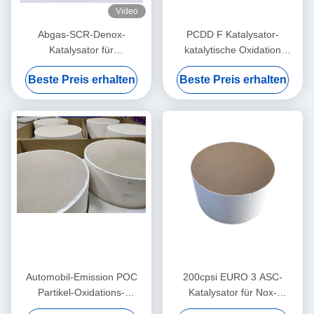
Video
Abgas-SCR-Denox-
PCDD F Katalysator-
Katalysator für
katalytische Oxidation
Methangeneratorensätze
Störungsbesuchs Denox des
Beste Preis erhalten
Beste Preis erhalten
(Euro II-V-Norm)
Dioxin-doppelten Effektes
TiO2 basierte V2O5 WO3
Automobil-Emission POC
200cpsi EURO 3 ASC-
Partikel-Oxidations-
Katalysator für Nox-
Katalysator-
Reduzierung durch