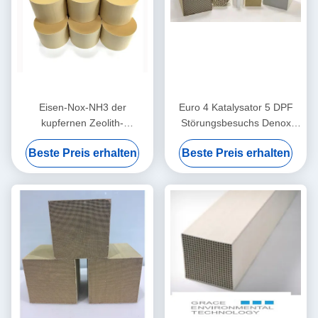
Eisen-Nox-NH3 der
Euro 4 Katalysator 5 DPF
kupfernen Zeolith-
Störungsbesuchs Denox
Störungsbesuch-Katalysator-
benutzt in der selektiven
Beste Preis erhalten
Beste Preis erhalten
selektiven katalytischen
katalytischen Reduktion von
Reduktion niedrige
Nox
Temperatur