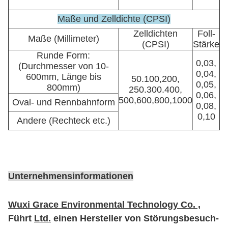
Maße und Zelldichte (CPSI)
Zelldichten
Foll-
Maße (Millimeter)
(CPSI)
Stärke
Runde Form:
0,03,
(Durchmesser von 10-
0,04,
600mm, Länge bis
50.100,200,
0,05,
800mm)
250.300.400,
0,06,
500,600,800,1000
Oval- und Rennbahnform
0,08,
0,10
Andere (Rechteck etc.)
Unternehmensinformationen
Wuxi Grace Environmental Technology Co. ,
Führt
Ltd.
einen Hersteller von Störungsbesuch-