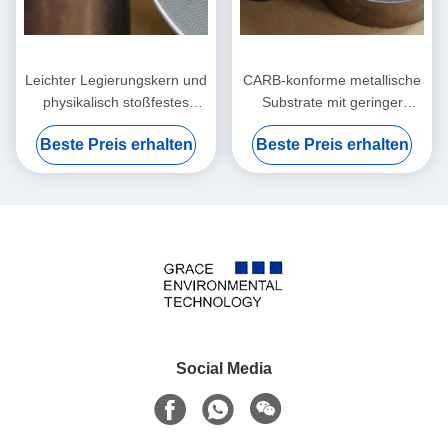
Leichter Legierungskern und
CARB-konforme metallische
physikalisch stoßfestes
Substrate mit geringer
Metallsubstrat mit extrem
thermischer Masse für
Beste Preis erhalten
Beste Preis erhalten
niedrigem Gegendruck zur
umweltfreundliche
Emissionskontrolle
Tuningfahrzeuge
Social Media