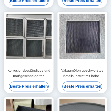
Beste Preis erhalten
Beste Preis erhalten
stationäre
Industriegasturbinen
Notfallgeneratoren
Korrosionsbeständiges und
Vakuumöfen geschweißtes
maßgeschneidertes
Metallsubstrat mit hohem
metallisches Substrat mit
Durchfluss für eine große
Beste Preis erhalten
Beste Preis erhalten
quadratischer Geometrie für
Gasmenge
die Schiffsabgasbehandlung