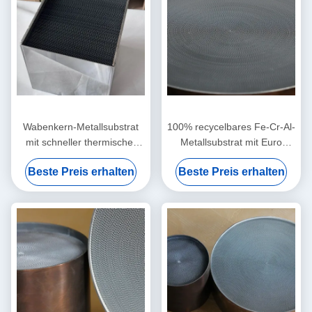
Wabenkern-Metallsubstrat
100% recycelbares Fe-Cr-Al-
mit schneller thermischer
Metallsubstrat mit Euro
Reaktion für
2/3/4/5/6 Konformität und
Beste Preis erhalten
Beste Preis erhalten
Hochleistungsabgassysteme
anpassbarer Zelldichte