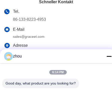
Schneller Kontakt
Tel.
86-133-8223-4953
E-Mail
sales@graceet.com
Adresse
Oststraße No.333 Jincheng, Xinwu-Bezirk, Wuxi-Stadt,
zhou
Jiangsu-Provinz, China
6:14 PM
Datenschutzrichtlinie
|
Sitemap
China Gute Qualität Katalysator DPF Lieferant. Urheberrecht ©
Good day, what product are you looking for?
2021-2026 Wuxi Grace Environmental Technology CO,.LTD Alle
Rechte vorbehalten.