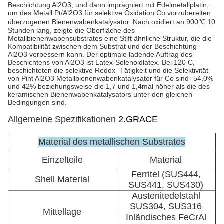
Beschichtung Al2O3, und dann imprägniert mit Edelmetallplatin,
um des Metall Pt/Al2O3 für selektive Oxidation Co vorzubereiten
überzogenen Bienenwabenkatalysator. Nach oxidiert an 900℃ 10
Stunden lang, zeigte die Oberfläche des
Metallbienenwabensubstrates eine Stift ähnliche Struktur, die die
Kompatibilität zwischen dem Substrat und der Beschichtung
Al2O3 verbessern kann. Der optimale ladende Auftrag des
Beschichtens von Al2O3 ist Latex-Solenoidlatex. Bei 120 C,
beschichteten die selektive Redox- Tätigkeit und die Selektivität
von Pint Al2O3 Metallbienenwabenkatalysator für Co sind- 54,0%
und 42% beziehungsweise die 1,7 und 1,4mal höher als die des
keramischen Bienenwabenkatalysators unter den gleichen
Bedingungen sind.
Allgemeine Spezifikationen
2.GRACE
Material des metallischen Substrates
Einzelteile
Material
Ferritel (SUS444,
Shell Material
SUS441, SUS430)
Austenitedelstahl
SUS304, SUS316
Mittellage
Inländisches FeCrAl