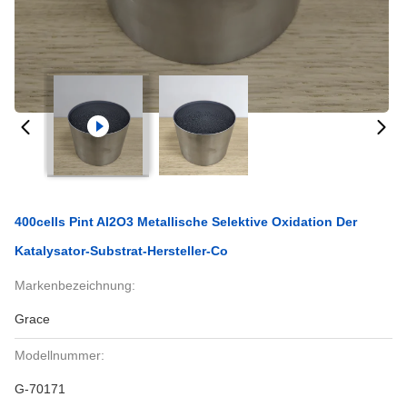
400cells Pint Al2O3 Metallische Selektive Oxidation Der
Katalysator-Substrat-Hersteller-Co
Markenbezeichnung:
Grace
Modellnummer:
G-70171