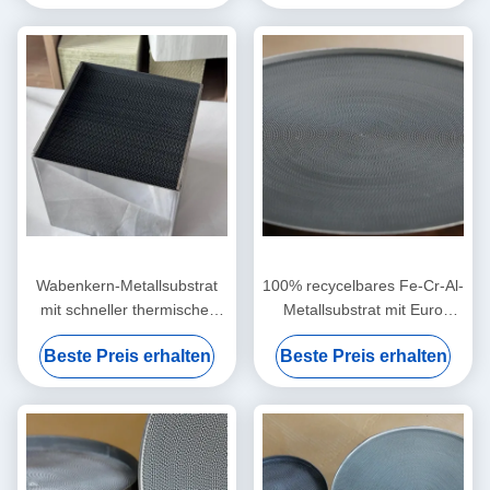
die Schiffsabgasbehandlung
Wabenkern-Metallsubstrat
100% recycelbares Fe-Cr-Al-
mit schneller thermischer
Metallsubstrat mit Euro
Reaktion für
2/3/4/5/6 Konformität und
Beste Preis erhalten
Beste Preis erhalten
Hochleistungsabgassysteme
anpassbarer Zelldichte