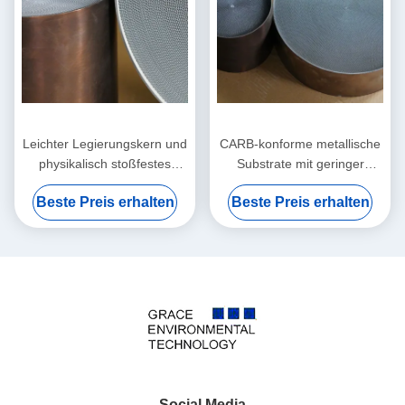
Leichter Legierungskern und
CARB-konforme metallische
physikalisch stoßfestes
Substrate mit geringer
Metallsubstrat mit extrem
thermischer Masse für
Beste Preis erhalten
Beste Preis erhalten
niedrigem Gegendruck zur
umweltfreundliche
Emissionskontrolle
Tuningfahrzeuge
Social Media