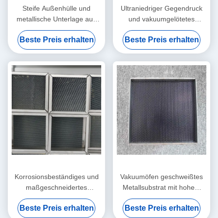
Steife Außenhülle und
Ultraniedriger Gegendruck
metallische Unterlage aus
und vakuumgelötetes
verriegelter Folie für
Metallsubstrat für
Beste Preis erhalten
Beste Preis erhalten
stationäre
Industriegasturbinen
Notfallgeneratoren
Korrosionsbeständiges und
Vakuumöfen geschweißtes
maßgeschneidertes
Metallsubstrat mit hohem
metallisches Substrat mit
Durchfluss für eine große
Beste Preis erhalten
Beste Preis erhalten
quadratischer Geometrie für
Gasmenge