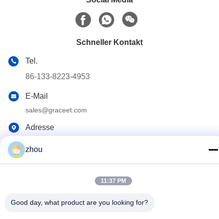
Schneller Kontakt
Tel.
86-133-8223-4953
E-Mail
sales@graceet.com
Adresse
Oststraße No.333 Jincheng, Xinwu-Bezirk, Wuxi-Stadt,
zhou
Jiangsu-Provinz, China
Datenschutzrichtlinie
|
Sitemap
11:37 PM
China Gute Qualität Katalysator DPF Lieferant. Urheberrecht ©
Good day, what product are you looking for?
2021-2026 Wuxi Grace Environmental Technology CO,.LTD Alle