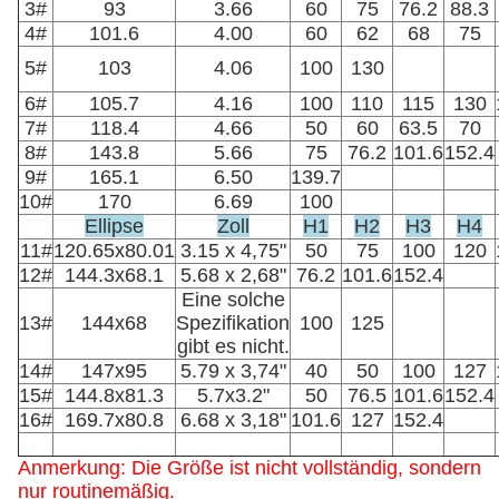
3#
93
3.66
60
75
76.2
88.3
4#
101.6
4.00
60
62
68
75
5#
103
4.06
100
130
6#
105.7
4.16
100
110
115
130
7#
118.4
4.66
50
60
63.5
70
8#
143.8
5.66
75
76.2
101.6
152.4
9#
165.1
6.50
139.7
10#
170
6.69
100
Ellipse
Zoll
H1
H2
H3
H4
11#
120.65x80.01
3.15 x 4,75"
50
75
100
120
12#
144.3x68.1
5.68 x 2,68"
76.2
101.6
152.4
Eine solche
13#
144x68
Spezifikation
100
125
gibt es nicht.
14#
147x95
5.79 x 3,74"
40
50
100
127
15#
144.8x81.3
5.7x3.2"
50
76.5
101.6
152.4
16#
169.7x80.8
6.68 x 3,18"
101.6
127
152.4
Anmerkung: Die Größe ist nicht vollständig, sondern
nur routinemäßig.