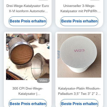
Drei-Wege-Katalysator Euro
Universeller 3-Wege-
II-VI konform Automotive
Katalysator mit Pt/Pd/Rh-
TWC - 2,5" 50 Zellen
Zelle, Größen von 2,5"/3 Zoll
Beste Preis erhalten
Beste Preis erhalten
Video
300 CPI Drei-Wege-
Katalysator-Platin Rhodium-
Katalysator |
Palladium 3,5" Twc 3" 2" 2,5
Abgasreinigungssystem für
Zellkatalysator des Zoll-200
Beste Preis erhalten
Beste Preis erhalten
Kraftfahrzeuge | Erfüllt