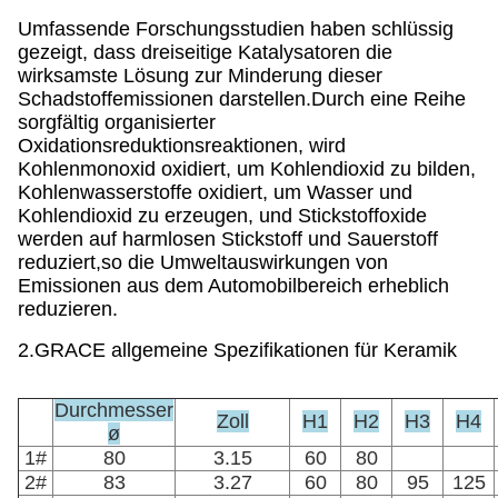
Umfassende Forschungsstudien haben schlüssig
gezeigt, dass dreiseitige Katalysatoren die
wirksamste Lösung zur Minderung dieser
Schadstoffemissionen darstellen.Durch eine Reihe
sorgfältig organisierter
Oxidationsreduktionsreaktionen, wird
Kohlenmonoxid oxidiert, um Kohlendioxid zu bilden,
Kohlenwasserstoffe oxidiert, um Wasser und
Kohlendioxid zu erzeugen, und Stickstoffoxide
werden auf harmlosen Stickstoff und Sauerstoff
reduziert,so die Umweltauswirkungen von
Emissionen aus dem Automobilbereich erheblich
reduzieren.
2.GRACE allgemeine Spezifikationen für Keramik
Durchmesser
Zoll
H1
H2
H3
H4
ø
1#
80
3.15
60
80
2#
83
3.27
60
80
95
125