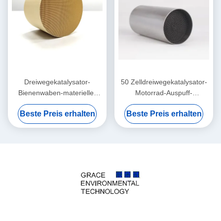
Dreiwegekatalysator-
50 Zelldreiwegekatalysator-
Bienenwaben-materieller
Motorrad-Auspuff-
Euro 5 TWC-Katalysator
Katalysator in der Benzin-
Beste Preis erhalten
Beste Preis erhalten
Pint-PD-relativer
Produktion
Feuchtigkeit Zelle 6 400