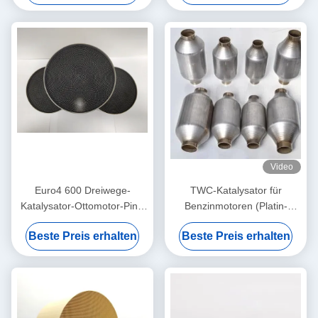
EURO 6-Normen
Video
Euro4 600 Dreiwege-
TWC-Katalysator für
Katalysator-Ottomotor-Pint-
Benzinmotoren (Platin-
PD-relative Feuchtigkeit der
Palladium): Reduziert
Beste Preis erhalten
Beste Preis erhalten
Zellen3 metallisch
Schwefel im Benzin