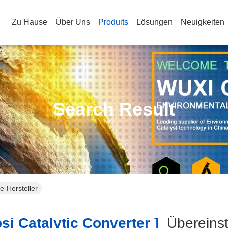
Zu Hause
Über Uns
Produits
Lösungen
Neuigkeiten
Search Result
ne-Hersteller
i Catalytic Converter ]
Übereins