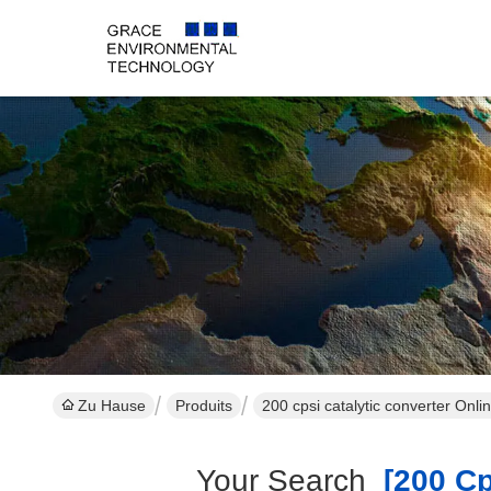
Zu Hause
Produits
200 cpsi catalytic converter Onli
Your Search
[200 Cps