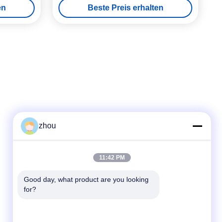
en
Beste Preis erhalten
zhou
Schneller Kontakt
11:42 PM
Tel.
Good day, what product are you looking 
for?
86-133-8223-4953
E-Mail
sales@graceet.com