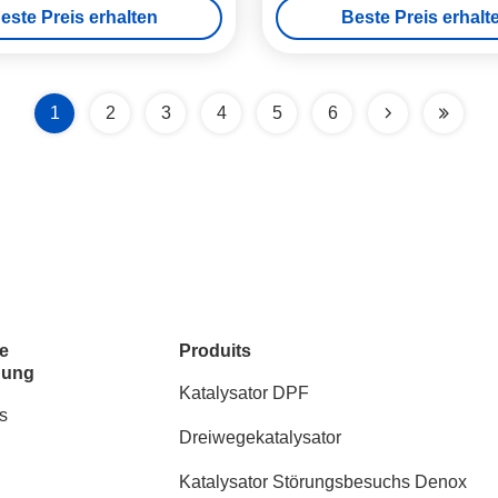
este Preis erhalten
Beste Preis erhalt
1
2
3
4
5
6
e
Produits
dung
Katalysator DPF
s
Dreiwegekatalysator
Katalysator Störungsbesuchs Denox