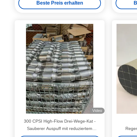
Beste Preis erhalten
B
Video
300 CPSI High-Flow Drei-Wege-Kat -
Sauberer Auspuff mit reduziertem
Regen
CO/HC/NOx