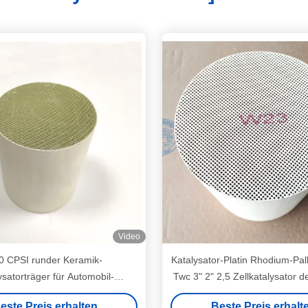
Video
0 CPSI runder Keramik-
Katalysator-Platin Rhodium-Pal
ysatorträger für Automobil-
Twc 3" 2" 2,5 Zellkatalysator d
lagen - 4 Zoll Durchmesser
este Preis erhalten
Beste Preis erhalt