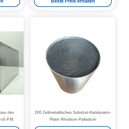
en
Beste Preis erhalten
bbau des
200 Zellmetallisches Substrat-Katalysator-
ro5 P.M.
Platin Rhodium-Palladium