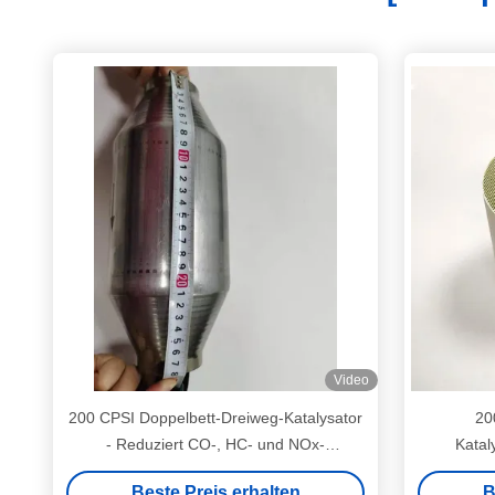
Video
200 CPSI Doppelbett-Dreiweg-Katalysator
20
- Reduziert CO-, HC- und NOx-
Katal
Emissionen in Fahrzeugen
Abgasan
Beste Preis erhalten
B