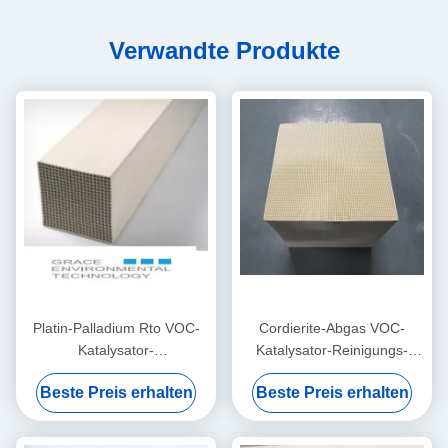
Verwandte Produkte
Platin-Palladium Rto VOC-
Cordierite-Abgas VOC-
Katalysator-
Katalysator-Reinigungs-
Verbrennungsprozess-
Drahtseil emaillierte Draht-
Beste Preis erhalten
Beste Preis erhalten
katalytische Oxidations-
Maschinerie-Industrie
Systeme