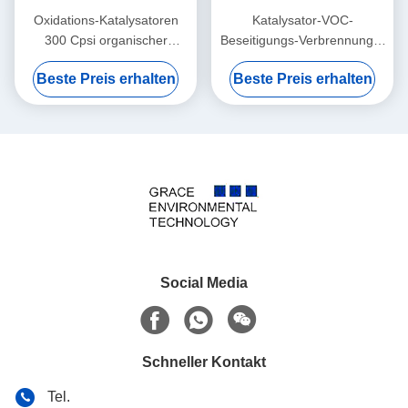
Oxidations-Katalysatoren
Katalysator-VOC-
300 Cpsi organischer
Beseitigungs-Verbrennungs-
Verbindungen RCO
katalytische Oxidations-
Beste Preis erhalten
Beste Preis erhalten
entfernen flüchtige Industrie-
Methode des
Abgas
desodorierenden Mittels
Social Media
Schneller Kontakt
Tel.