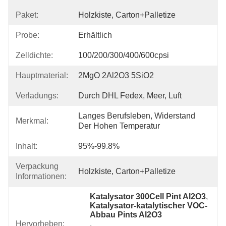
Paket:
Holzkiste, Carton+Palletize
Probe:
Erhältlich
Zelldichte:
100/200/300/400/600cpsi
Hauptmaterial:
2MgO 2Al2O3 5SiO2
Verladungs:
Durch DHL Fedex, Meer, Luft
Langes Berufsleben, Widerstand 
Merkmal:
Der Hohen Temperatur
Inhalt:
95%-99.8%
Verpackung
Holzkiste, Carton+Palletize
Informationen:
Katalysator 300Cell Pint Al2O3
, 
Katalysator-katalytischer VOC-
Abbau Pints Al2O3
Hervorheben:
, 