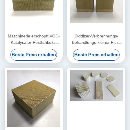
Maschinerie erschöpft VOC-
Oxidizer-Verbrennungs-
Katalysator-Festlichkeits-
Behandlungs-kleiner Fluss
Benzol-Alkohol-Aldehyde-
400 Cpsi Katalysator Rto
Beste Preis erhalten
Beste Preis erhalten
Alkan 100x100x50mm
verbessernde thermische