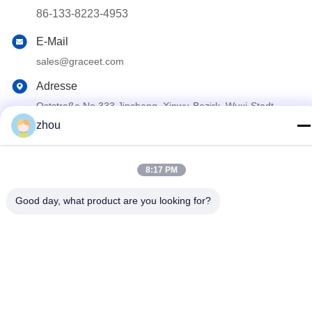
86-133-8223-4953
E-Mail
sales@graceet.com
Adresse
Oststraße No.333 Jincheng, Xinwu-Bezirk, Wuxi-Stadt,
Jiangsu-Provinz, China
zhou
Datenschutzrichtlinie
|
Sitemap
8:17 PM
China Gute Qualität Katalysator DPF Lieferant. Urheberrecht ©
Good day, what product are you looking for?
2021-2026 Wuxi Grace Environmental Technology CO,.LTD Alle
Rechte vorbehalten.