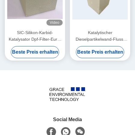
Video
SIC-Silikon-Karbid-
Katalytischer
Katalysator Dpf-Filter-Euro-
Dieselpartikelwand-Fluss-
Auto zerteilt niedriger
keramisches Kern filter
Beste Preis erhalten
Beste Preis erhalten
Koeffizient-thermische
CDpf-Katalysator-24 400 bis
Expansion
600 CPSI
Social Media