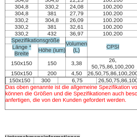
304,8
304,8
22,23
100.200
304,8
330,2
24,08
100.200
304,8
381
27,79
100.200
330,2
304,8
26,09
100.200
330,2
381
32,61
100.200
330,2
432
36,97
100.200
Spezifikationsgröße
Volumen
CPSI
Länge *
Höhe (ium)
(L)
Breite
26,
150x150
150
3,38
50,75,86,100,200
150x150
200
4,50
26,50,75,86,100,20
150x150
300
6,75
26,50,75,86,10
Das oben genannte ist die allgemeine Spezifikation v
können die Größen und die Spezifikationen auch bes
anfertigen, die von den Kunden gefordert werden.