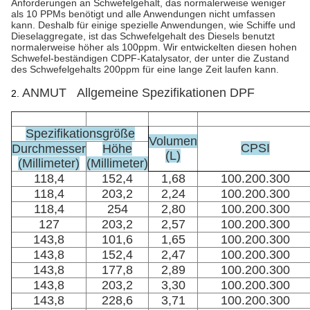
Anforderungen an Schwefelgehalt, das normalerweise weniger
als 10 PPMs benötigt und alle Anwendungen nicht umfassen
kann. Deshalb für einige spezielle Anwendungen, wie Schiffe und
Dieselaggregate, ist das Schwefelgehalt des Diesels benutzt
normalerweise höher als 100ppm. Wir entwickelten diesen hohen
Schwefel-beständigen CDPF-Katalysator, der unter die Zustand
des Schwefelgehalts 200ppm für eine lange Zeit laufen kann.
ANMUT Allgemeine Spezifikationen DPF
2.
Spezifikationsgröße
Volumen
CPSI
Durchmesser
Höhe
(L)
(Millimeter)
(Millimeter)
118,4
152,4
1,68
100.200.300
118,4
203,2
2,24
100.200.300
118,4
254
2,80
100.200.300
127
203,2
2,57
100.200.300
143,8
101,6
1,65
100.200.300
143,8
152,4
2,47
100.200.300
143,8
177,8
2,89
100.200.300
143,8
203,2
3,30
100.200.300
143,8
228,6
3,71
100.200.300