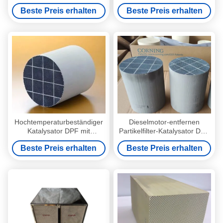
Niederdruckrückgang für die
Bienenwaben-Filter-ovales
Beste Preis erhalten
Beste Preis erhalten
Euro-2-Euro-6-Konformität
Kugel-Quadrat ISO14001
Hochtemperaturbeständiger
Dieselmotor-entfernen
Katalysator DPF mit
Partikelfilter-Katalysator DPF
niedrigem Rückdruck und
400cpsi vom Endstück-Gas
Beste Preis erhalten
Beste Preis erhalten
doppelter Regeneration für
schwarzen Rauch
Dieselpartikelfilter