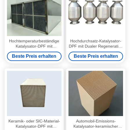
Hochtemperaturbeständige
Hochdurchsatz-Katalysator-
Katalysator-DPF mit
DPF mit Dualer Regeneration
niedrigem Rückdruck für den
und 300 CPSI für
Beste Preis erhalten
Beste Preis erhalten
Euro 6-Emissionsstandard
Dieselmotoren
Keramik- oder SIC-Material-
Automobil-Emissions-
Katalysator-DPF mit
Katalysator-keramischer