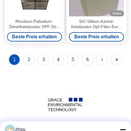
Video
Rhodium-Palladium-
SIC-Silikon-Karbid-
Dieselkatalysator DPF Doc.
Katalysator Dpf-Filter-Euro-
Störungsbesuch-POC EU5
Auto zerteilt niedriger
Beste Preis erhalten
Beste Preis erhalten
EU6 vier in einem Modul
Koeffizient-thermische
Expansion
1
2
3
4
5
6
Social Media
zhou