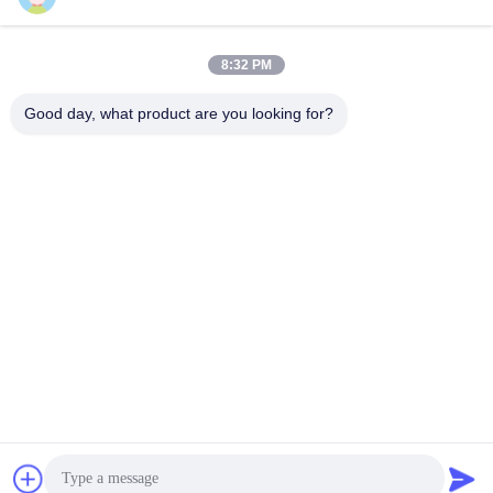
8:32 PM
Schneller Kontakt
Good day, what product are you looking for?
Tel.
86-133-8223-4953
E-Mail
sales@graceet.com
Adresse
Oststraße No.333 Jincheng, Xinwu-Bezirk, Wuxi-Stadt,
Jiangsu-Provinz, China
Datenschutzrichtlinie
|
Sitemap
China Gute Qualität Katalysator DPF Lieferant. Urheberrecht ©
2021-2026 Wuxi Grace Environmental Technology CO,.LTD Alle
Rechte vorbehalten.