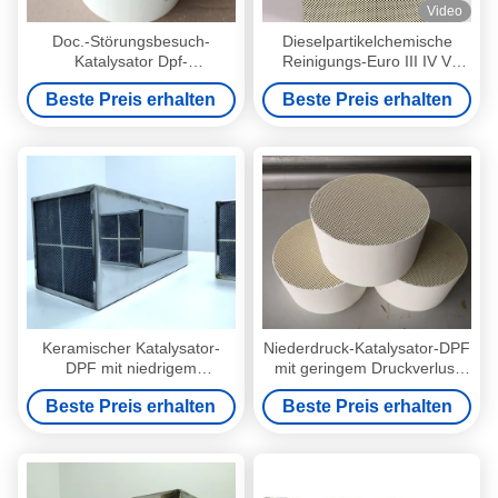
Video
Doc.-Störungsbesuch-
Dieselpartikelchemische
Katalysator Dpf-
Reinigungs-Euro III IV V
Absaugventilatorfilter im
filter-Katalysator Dpf
Beste Preis erhalten
Beste Preis erhalten
Bagger Meet Euro 2
Emissionsgrenzwert 3 4 5 6
Keramischer Katalysator-
Niederdruck-Katalysator-DPF
DPF mit niedrigem
mit geringem Druckverlust
Gegendruck und
und hoher Durchflussrate zur
Beste Preis erhalten
Beste Preis erhalten
aktiver/passiver
Diesel-Emissionskontrolle
Regeneration für
Hochtemperatur-
Dieselabgase