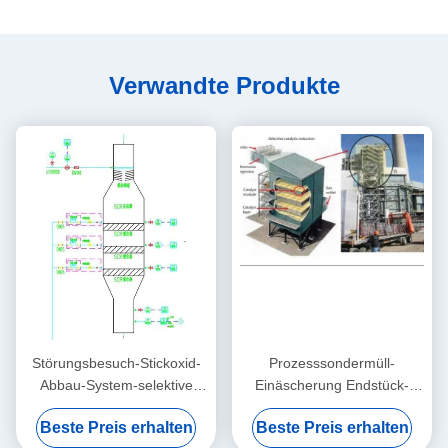
Verwandte Produkte
Störungsbesuch-Stickoxid-
Prozesssondermüll-
Abbau-System-selektive
Einäscherung Endstück-
katalytische Reduktion von
Gas-Behandlungs-Einheits-
Beste Preis erhalten
Beste Preis erhalten
Nox
Katalysator Tgtu