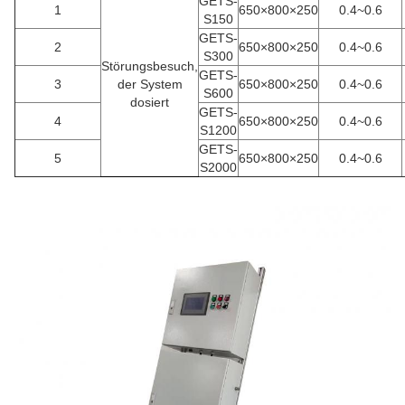
GETS-
1
650×800×250
0.4~0.6
S150
GETS-
2
650×800×250
0.4~0.6
S300
Störungsbesuch,
GETS-
3
der System
650×800×250
0.4~0.6
S600
dosiert
GETS-
4
650×800×250
0.4~0.6
S1200
GETS-
5
650×800×250
0.4~0.6
S2000