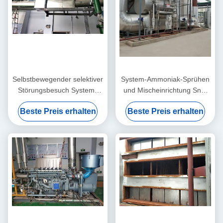
Selbstbewegender selektiver
System-Ammoniak-Sprühen
Störungsbesuch Systems
und Mischeinrichtung Sncr
For De Nox Application der
DeNOx für Projekt
Beste Preis erhalten
Beste Preis erhalten
katalytischen Reduktion
Störungsbesuchs Denitration