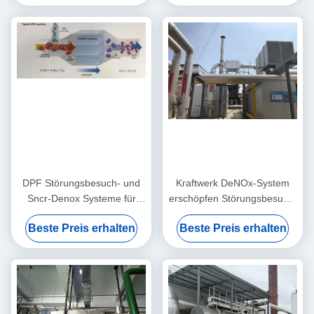
DPF Störungsbesuch- und
Kraftwerk DeNOx-System
Sncr-Denox Systeme für
erschöpfen Störungsbesuch-
Kraftwerk-örtlich
Abfall-Rauchgas-
Beste Preis erhalten
Beste Preis erhalten
festgelegten
Entschwefelungs-bestimmte
Verbrennungsmotor CHP
Reduzierung
CCHP