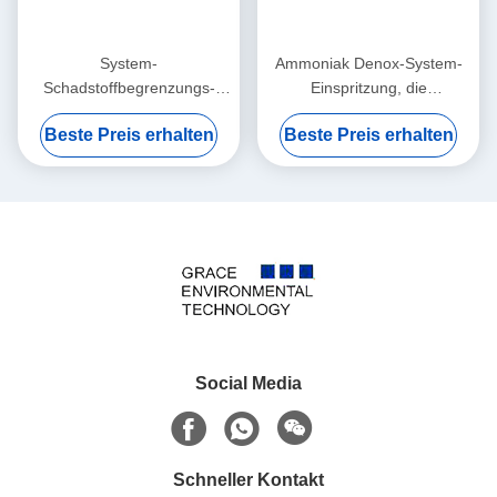
System-
Ammoniak Denox-System-
Schadstoffbegrenzungs-
Einspritzung, die
ölbefeuerter Gas-Kessel
Störungsbesuch-
Beste Preis erhalten
Beste Preis erhalten
Ammoniak-Störungsbesuchs
Reduzierungs-Rauchgas
Denox
Denitration mischt
Social Media
Schneller Kontakt