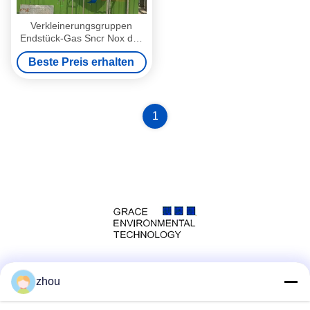
Verkleinerungsgruppen
Endstück-Gas Sncr Nox des
Brennofen-Winderhitzer-
Beste Preis erhalten
Heizungs-Ofens
1
Social Media
zhou