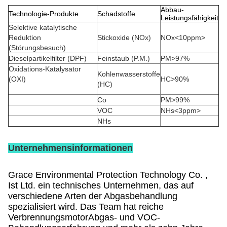
Abbau-
Technologie-Produkte
Schadstoffe
Leistungsfähigkeit
Selektive katalytische
Reduktion
Stickoxide (NOx)
NOx<10ppm>
(Störungsbesuch)
Dieselpartikelfilter (DPF)
Feinstaub (P.M.)
PM>97%
Oxidations-Katalysator
Kohlenwasserstoffe
(OXI)
HC>90%
(HC)
Co
PM>99%
VOC
NHs<3ppm>
NHs
Unternehmensinformationen
Grace Environmental Protection Technology Co. ,
Ist Ltd. ein technisches Unternehmen, das auf
verschiedene Arten der Abgasbehandlung
spezialisiert wird. Das Team hat reiche
VerbrennungsmotorAbgas- und VOC-