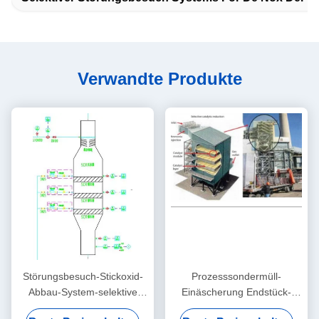
Verwandte Produkte
Störungsbesuch-Stickoxid-
Prozesssondermüll-
Abbau-System-selektive
Einäscherung Endstück-
katalytische Reduktion von
Gas-Behandlungs-Einheits-