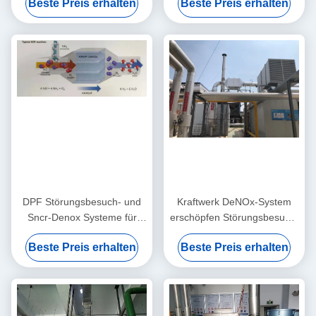
Beste Preis erhalten
Beste Preis erhalten
Nox
Katalysator Tgtu
DPF Störungsbesuch- und
Kraftwerk DeNOx-System
Sncr-Denox Systeme für
erschöpfen Störungsbesuch-
Kraftwerk-örtlich
Abfall-Rauchgas-
Beste Preis erhalten
Beste Preis erhalten
festgelegten
Entschwefelungs-bestimmte
Verbrennungsmotor CHP
Reduzierung
CCHP