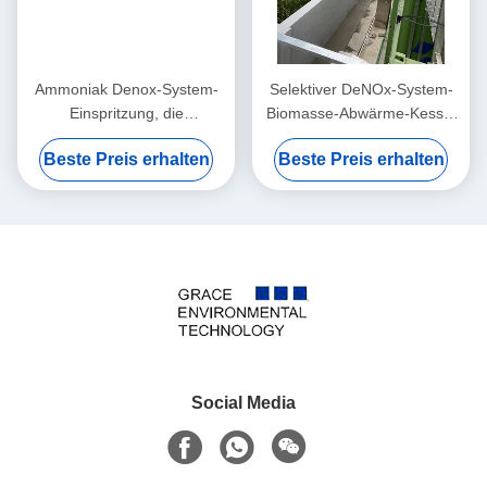
Ammoniak Denox-System-
Selektiver DeNOx-System-
Einspritzung, die
Biomasse-Abwärme-Kessel
Störungsbesuch-
Denitration der katalytischen
Beste Preis erhalten
Beste Preis erhalten
Reduzierungs-Rauchgas
Reduktion
Denitration mischt
Social Media