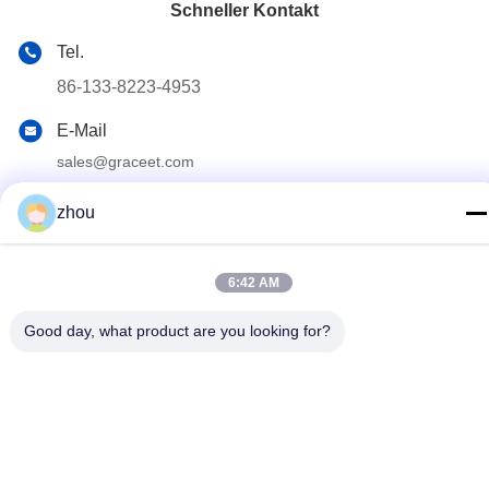
Schneller Kontakt
Tel.
86-133-8223-4953
E-Mail
sales@graceet.com
Adresse
zhou
Oststraße No.333 Jincheng, Xinwu-Bezirk, Wuxi-Stadt,
Jiangsu-Provinz, China
6:42 AM
Datenschutzrichtlinie
|
Sitemap
Good day, what product are you looking for?
China Gute Qualität Katalysator DPF Lieferant. Urheberrecht ©
2021-2026 Wuxi Grace Environmental Technology CO,.LTD Alle
Rechte vorbehalten.