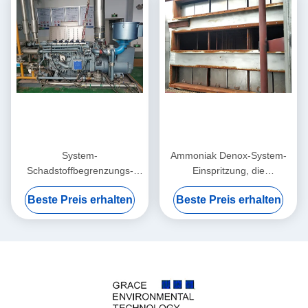
System-
Ammoniak Denox-System-
Schadstoffbegrenzungs-
Einspritzung, die
ölbefeuerter Gas-Kessel
Störungsbesuch-
Beste Preis erhalten
Beste Preis erhalten
Ammoniak-Störungsbesuchs
Reduzierungs-Rauchgas
Denox
Denitration mischt