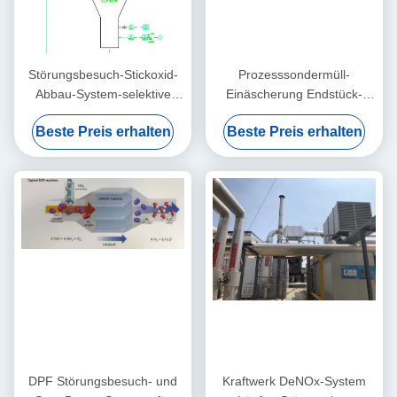
Störungsbesuch-Stickoxid-
Prozesssondermüll-
Abbau-System-selektive
Einäscherung Endstück-
katalytische Reduktion von
Gas-Behandlungs-Einheits-
Beste Preis erhalten
Beste Preis erhalten
Nox
Katalysator Tgtu
DPF Störungsbesuch- und
Kraftwerk DeNOx-System