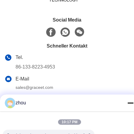
Social Media
Schneller Kontakt
Tel.
86-133-8223-4953
E-Mail
sales@graceet.com
Adresse
zhou
Oststraße No.333 Jincheng, Xinwu-Bezirk, Wuxi-Stadt,
Jiangsu-Provinz, China
10:17 PM
Datenschutzrichtlinie
|
Sitemap