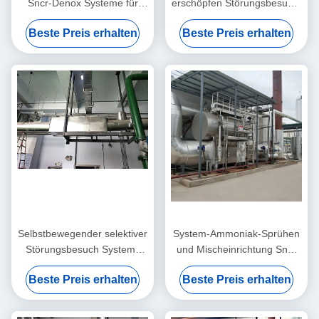
Sncr-Denox Systeme für
erschöpfen Störungsbesuch-
Kraftwerk-örtlich
Abfall-Rauchgas-
Beste Preis erhalten
Beste Preis erhalten
festgelegten
Entschwefelungs-bestimmte
Verbrennungsmotor CHP
Reduzierung
CCHP
Selbstbewegender selektiver
System-Ammoniak-Sprühen
Störungsbesuch Systems
und Mischeinrichtung Sncr
For De Nox Application der
DeNOx für Projekt
Beste Preis erhalten
Beste Preis erhalten
katalytischen Reduktion
Störungsbesuchs Denitration