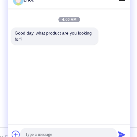
Schneller Kontakt
4:00 AM
Tel.
Good day, what product are you looking 
for?
86-133-8223-4953
E-Mail
sales@graceet.com
Adresse
Oststraße No.333 Jincheng, Xinwu-Bezirk,
Wuxi-Stadt, Jiangsu-Provinz, China