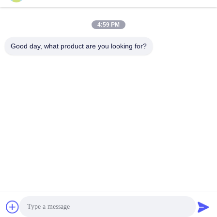
4:59 PM
Schneller Kontakt
Good day, what product are you looking for?
Tel.
86-133-8223-4953
E-Mail
sales@graceet.com
Adresse
Oststraße No.333 Jincheng, Xinwu-Bezirk, Wuxi-Stadt,
Jiangsu-Provinz, China
Datenschutzrichtlinie
|
Sitemap
China Gute Qualität Katalysator DPF Lieferant. Urheberrecht ©
2021-2026 Wuxi Grace Environmental Technology CO,.LTD Alle
Rechte vorbehalten.