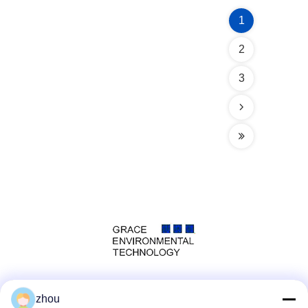
1
2
3
Social Media
zhou