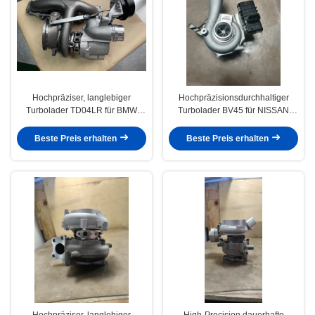
Hochpräziser, langlebiger
Hochpräzisionsdurchhaltiger
Turbolader TD04LR für BMW
Turbolader BV45 für NISSAN
328xi 328i 320i F30 F31 F34 2.0L
NP300
N20 2012–2015 49477–02003
53039880338/53039880345/530398
Beste Preis erhalten
Beste Preis erhalten
11657635803
14411-8X00B
Hochpräziser, langlebiger
High-Precision dauerhafte