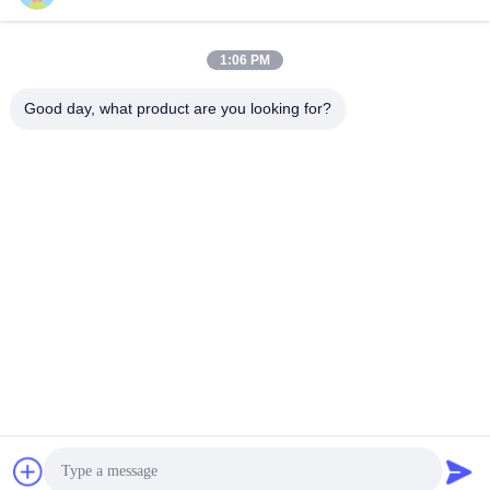
1:06 PM
Schneller Kontakt
Good day, what product are you looking for?
Tel.
86-133-8223-4953
E-Mail
sales@graceet.com
Adresse
Oststraße No.333 Jincheng, Xinwu-Bezirk, Wuxi-Stadt,
Jiangsu-Provinz, China
Datenschutzrichtlinie
|
Sitemap
China Gute Qualität Katalysator DPF Lieferant. Urheberrecht ©
2021-2026 Wuxi Grace Environmental Technology CO,.LTD Alle
Rechte vorbehalten.