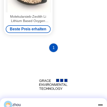
Molekularsieb-Zeolith Li
Lithium Based Oxygen
Generators für medizinische
Beste Preis erhalten
Atmungsmaschine
1
Social Media
zhou