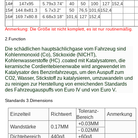
14#
147x95
5.79x3.74“
40
50
100
127
152,4
15#
144.8x81.3
5.7x3.2“
50
76,5
101,6
152,4
16#
169.7x80.8
6.68x3.18“
101,6
127
152,4
Anmerkung: Die Größe ist nicht komplett, es ist nur routinemäßig.
2.Function
Die schädlichen hauptsächlichgase vom Fahrzeug sind
Kohlenmonoxid (Co), Stickoxide (NICHT),
Kohlenwasserstoffe (HC) .coated mit Katalysatoren, die
keramische Cordieritebienenwabe wird angewendet im
Katalysator des Benzinfahrzeugs, um den Auspuff zum
CO2, Wasser, Stickstoff zu katalysieren, umzuwandeln und
zu reinigen zur Herstellung von erreichenden Standards
des Fahrzeugauspuffs von Euro IV und von Euro V.
Standards 3.Dimensions
Toleranz-
Einzelteil
Richtwert
Anmerkung
Bereich
+0.03MM
Wandstärke
0.17MM
- 0.02MM
Dichtebereich
440g/L
±60g/L