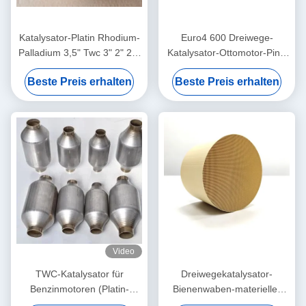
Katalysator-Platin Rhodium-
Euro4 600 Dreiwege-
Palladium 3,5" Twc 3" 2" 2,5
Katalysator-Ottomotor-Pint-
Zellkatalysator des Zoll-200
PD-relative Feuchtigkeit der
Beste Preis erhalten
Beste Preis erhalten
Zellen3 metallisch
Video
TWC-Katalysator für
Dreiwegekatalysator-
Benzinmotoren (Platin-
Bienenwaben-materieller
Palladium): Reduziert
Euro 5 TWC-Katalysator