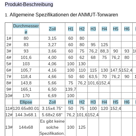
Produkt-Beschreibung
Allgemeine Spezifikationen der ANMUT-Tonwaren
1.
Durchmesser
Zoll
H1
H2
H3
H4
H5
H6
ø
1#
80
3,15
60
80
2#
83
3,27
60
80
95
125
3#
93
3,66
60
75
76,2
88,3
90
93
1
4#
101,6
4,00
60
62
68
75
76,2
80
5#
103
4,06
100
130
6#
105,7
4,16
100
110
115
130
147,5
152,4
7#
118,4
4,66
50
60
63,5
70
76,2
90
8#
143,8
5,66
75
76,2
101,6
152,4
9#
165,1
6,50
139,7
10#
170
6,69
100
Ellipse
Zoll
H1
H2
H3
H4
H5
H6
11#
120.65x80.01
3.15x4.75“
50
75
100
120
152,4
12#
144.3x68.1
5.68x2.68“
76,2
101,6
152,4
Es gibt keine
13#
144x68
solche
100
125
Spezifikation.