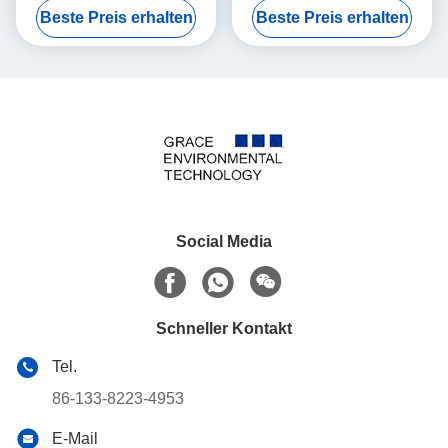
Beste Preis erhalten
Beste Preis erhalten
Schwefel im Benzin
Pint-PD-relativer
Feuchtigkeit Zelle 6 400
Social Media
Schneller Kontakt
Tel.
86-133-8223-4953
E-Mail