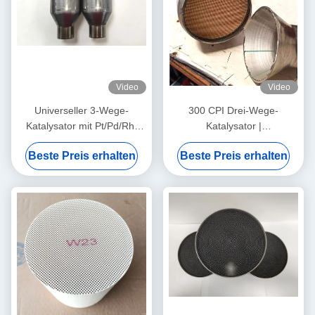
Video
Video
Universeller 3-Wege-
300 CPI Drei-Wege-
Katalysator mit Pt/Pd/Rh-
Katalysator |
Zelle, Größen von 2,5"/3 Zoll
Abgasreinigungssystem für
Beste Preis erhalten
Beste Preis erhalten
Kraftfahrzeuge | Erfüllt
EURO 6-Normen