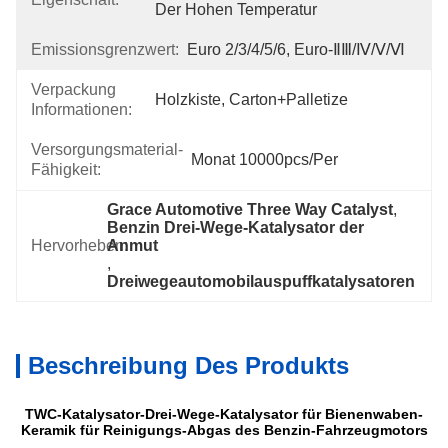
Der Hohen Temperatur
Emissionsgrenzwert:
Euro 2/3/4/5/6, Euro-ⅡⅢ/Ⅳ/Ⅴ/Ⅵ
Verpackung
Holzkiste, Carton+Palletize
Informationen:
Versorgungsmaterial-
Monat 10000pcs/per
Fähigkeit:
Grace Automotive Three Way Catalyst
, 
Benzin Drei-Wege-Katalysator der 
Hervorheben:
Anmut
, 
Dreiwegeautomobilauspuffkatalysatoren
Beschreibung Des Produkts
TWC-Katalysator-Drei-Wege-Katalysator für Bienenwaben-
Keramik für Reinigungs-Abgas des Benzin-Fahrzeugmotors