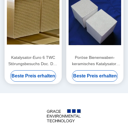
Katalysator-Euro 6 TWC
Poröse Bienenwaben-
Störungsbesuchs Doc. DPF
keramisches Katalysator-
für schwere
Fördermaschinen-
Beste Preis erhalten
Beste Preis erhalten
Handelsdieselfahrzeuge
Katalysator-Bienenwaben-
Material