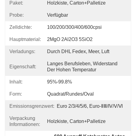
Paket:
Holzkiste, Carton+Palletize
Probe:
Verfügbar
Zelldichte:
100/200/300/400/600cpsi
Hauptmaterial:
2MgO 2Al2O3 5SiO2
Verladungs:
Durch DHL Fedex, Meer, Luft
Langes Berufsleben, Widerstand 
Eigenschaft:
Der Hohen Temperatur
Inhalt:
95%-99.8%
Form:
Quadrat/rundes/Oval
Emissionsgrenzwert:
Euro 2/3/4/5/6, Euro-ⅡⅢ/Ⅳ/Ⅴ/Ⅵ
Verpackung
Holzkiste, Carton+Palletize
Informationen: