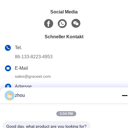
Social Media
Schneller Kontakt
Tel.
86-133-8223-4953
E-Mail
sales@graceet.com
Adresse
Oststraße No.333 Jincheng, Xinwu-Bezirk, Wuxi-Stadt,
zhou
Jiangsu-Provinz, China
3:04 PM
Datenschutzrichtlinie
|
Sitemap
Good day, what product are you looking for?
China Gute Qualität Katalysator DPF Lieferant. Urheberrecht ©