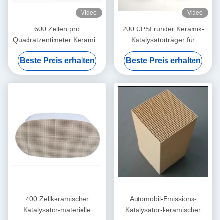
Video
Video
600 Zellen pro
200 CPSI runder Keramik-
Quadratzentimeter Keramik-
Katalysatorträger für
Honigstockkatalysator EURO
Automobil-Abgasanlagen - 4
Beste Preis erhalten
Beste Preis erhalten
4 Emissionsstandard
Zoll Durchmesser
Benzin/Diesel kompatibel
400 Zellkeramischer
Automobil-Emissions-
Katalysator-materielle
Katalysator-keramischer