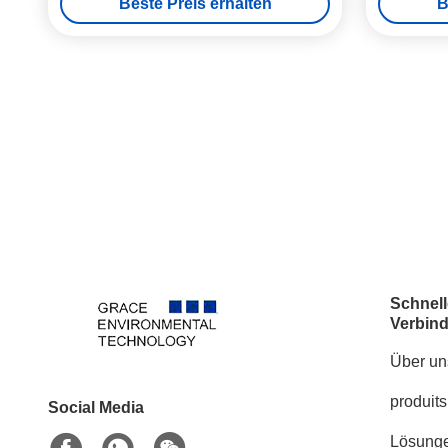
Beste Preis erhalten
B
Hochtemperatur-Dieselabgase
Schnell
Verbin
Über un
produits
Social Media
Lösung