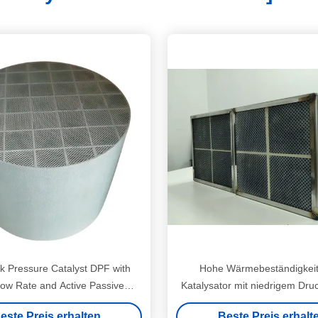
k Pressure Catalyst DPF with
Hohe Wärmebeständigkei
low Rate and Active Passive
Katalysator mit niedrigem Druc
eration for Diesel Engines
Euro 2-6 Konformität Dieselpart
este Preis erhalten
Beste Preis erhalt