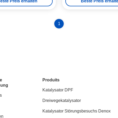
este Preis erhalten
Beste Preis erhalt
1
e
Produits
dung
Katalysator DPF
s
Dreiwegekatalysator
Katalysator Störungsbesuchs Denox
en