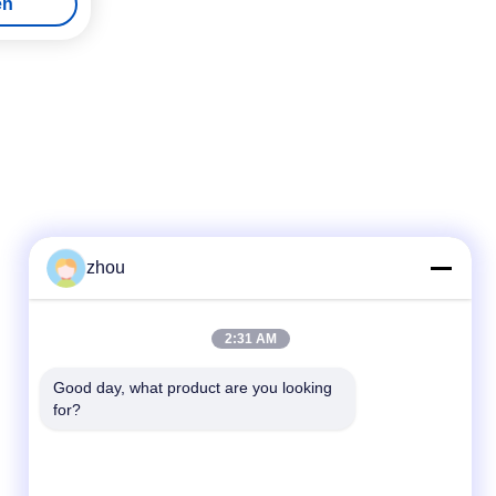
en
zhou
Schneller Kontakt
2:31 AM
Tel.
Good day, what product are you looking 
for?
86-133-8223-4953
E-Mail
sales@graceet.com