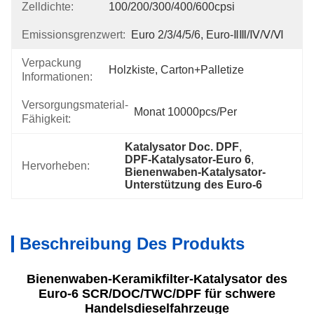
Zelldichte:
100/200/300/400/600cpsi
Emissionsgrenzwert:
Euro 2/3/4/5/6, Euro-ⅡⅢ/Ⅳ/Ⅴ/Ⅵ
Verpackung
Holzkiste, Carton+Palletize
Informationen:
Versorgungsmaterial-
Monat 10000pcs/per
Fähigkeit:
Katalysator Doc. DPF
, 
DPF-Katalysator-Euro 6
, 
Hervorheben:
Bienenwaben-Katalysator-
Unterstützung des Euro-6
Beschreibung Des Produkts
Bienenwaben-Keramikfilter-Katalysator des
Euro-6 SCR/DOC/TWC/DPF für schwere
Handelsdieselfahrzeuge