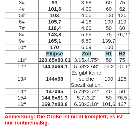
3#
93
3,66
60
75
4#
101,6
4,00
60
62
5#
103
4,06
100
130
6#
105,7
4,16
100
110
7#
118,4
4,66
50
60
8#
143,8
5,66
75
76,2
9#
165,1
6,50
139,7
10#
170
6,69
100
Ellipse
Zoll
H1
H2
11#
120.65x80.01
3.15x4.75“
50
75
12#
144.3x68.1
5.68x2.68“
76,2
101,6
Es gibt keine
13#
144x68
solche
100
125
Spezifikation.
14#
147x95
5.79x3.74“
40
50
15#
144.8x81.3
5.7x3.2“
50
76,5
16#
169.7x80.8
6.68x3.18“
101,6
127
Anmerkung: Die Größe ist nicht komplett, es ist
nur routinemäßig.