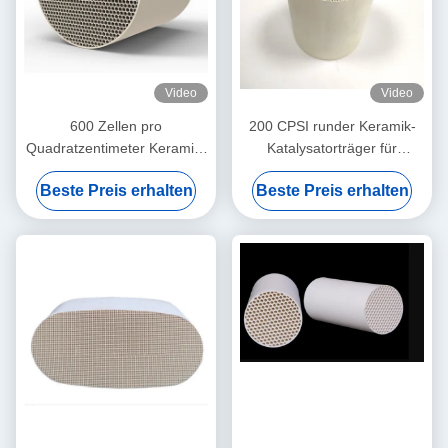
Video
Video
600 Zellen pro
200 CPSI runder Keramik-
Quadratzentimeter Keramik-
Katalysatorträger für
Honigstockkatalysator EURO
Automobil-Abgasanlagen - 4
Beste Preis erhalten
Beste Preis erhalten
4 Emissionsstandard
Zoll Durchmesser
Benzin/Diesel kompatibel