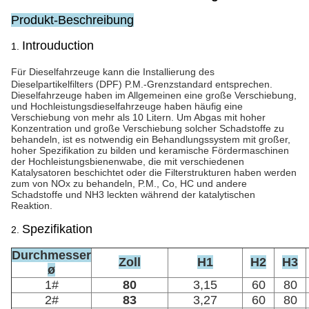
Produkt-Beschreibung
Introuduction
1.
Für Dieselfahrzeuge kann die Installierung des
Dieselpartikelfilters (DPF) P.M.-Grenzstandard entsprechen.
Dieselfahrzeuge haben im Allgemeinen eine große Verschiebung,
und Hochleistungsdieselfahrzeuge haben häufig eine
Verschiebung von mehr als 10 Litern. Um Abgas mit hoher
Konzentration und große Verschiebung solcher Schadstoffe zu
behandeln, ist es notwendig ein Behandlungssystem mit großer,
hoher Spezifikation zu bilden und keramische Fördermaschinen
der Hochleistungsbienenwabe, die mit verschiedenen
Katalysatoren beschichtet oder die Filterstrukturen haben werden
zum von NOx zu behandeln, P.M., Co, HC und andere
Schadstoffe und NH3 leckten während der katalytischen
Reaktion.
Spezifikation
2.
Durchmesser
Zoll
H1
H2
H3
ø
1#
80
3,15
60
80
2#
83
3,27
60
80