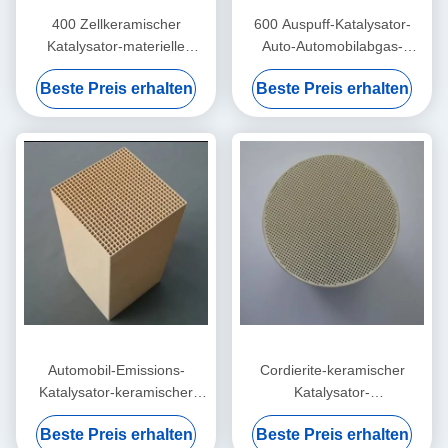
400 Zellkeramischer
600 Auspuff-Katalysator-
Katalysator-materielle
Auto-Automobilabgas-
Bienenwaben-Katalysator-
Reinigungs-Katalysatoren
Beste Preis erhalten
Beste Preis erhalten
keramische ovale Rennbahn
Cpsi keramische
Automobil-Emissions-
Cordierite-keramischer
Katalysator-keramischer
Katalysator-
Bienenwaben-Filter-ovales
Fördermaschinen-
Beste Preis erhalten
Beste Preis erhalten
Kugel-Quadrat ISO14001
Bienenwaben-Struktur-Auto-