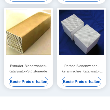
Auspuff-Katalysator
Extruder-Bienenwaben-
Poröse Bienenwaben-
Katalysator-Stütztonerde-
keramisches Katalysator-
Zelldichte 300 400 600
Fördermaschinen-
Beste Preis erhalten
Beste Preis erhalten
Katalysator-Bienenwaben-
Material