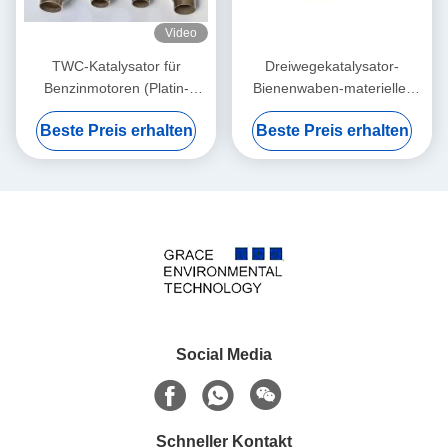
Video
TWC-Katalysator für
Dreiwegekatalysator-
Benzinmotoren (Platin-
Bienenwaben-materieller
Palladium): Reduziert
Euro 5 TWC-Katalysator
Beste Preis erhalten
Beste Preis erhalten
Schwefel im Benzin
Pint-PD-relativer
Feuchtigkeit Zelle 6 400
Social Media
Schneller Kontakt