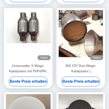
Video
Video
Universeller 3-Wege-
300 CPI Drei-Wege-
Katalysator mit Pt/Pd/Rh-
Katalysator |
Zelle, Größen von 2,5"/3 Zoll
Abgasreinigungssystem für
Beste Preis erhalten
Beste Preis erhalten
Kraftfahrzeuge | Erfüllt
EURO 6-Normen