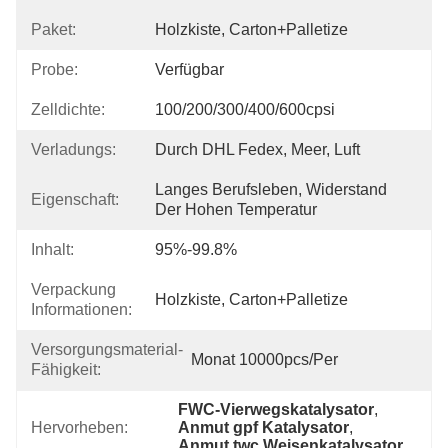
Paket:
Holzkiste, Carton+Palletize
Probe:
Verfügbar
Zelldichte:
100/200/300/400/600cpsi
Verladungs:
Durch DHL Fedex, Meer, Luft
Langes Berufsleben, Widerstand 
Eigenschaft:
Der Hohen Temperatur
Inhalt:
95%-99.8%
Verpackung
Holzkiste, Carton+Palletize
Informationen:
Versorgungsmaterial-
Monat 10000pcs/per
Fähigkeit:
FWC-Vierwegskatalysator
, 
Hervorheben:
Anmut gpf Katalysator
, 
Anmut twc Weisenkatalysator