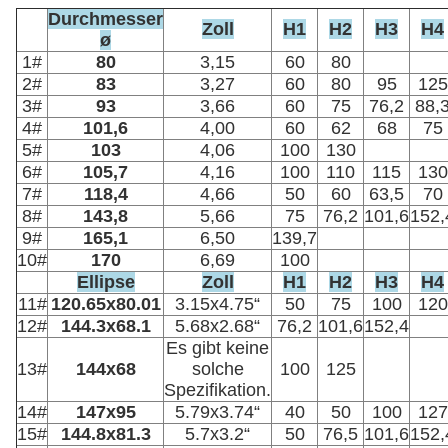
Durchmesser
Zoll
H1
H2
H3
H4
ø
1#
80
3,15
60
80
2#
83
3,27
60
80
95
125
3#
93
3,66
60
75
76,2
88,
4#
101,6
4,00
60
62
68
75
5#
103
4,06
100
130
6#
105,7
4,16
100
110
115
130
7#
118,4
4,66
50
60
63,5
70
8#
143,8
5,66
75
76,2
101,6
152,
9#
165,1
6,50
139,7
10#
170
6,69
100
Ellipse
Zoll
H1
H2
H3
H4
11#
120.65x80.01
3.15x4.75“
50
75
100
120
12#
144.3x68.1
5.68x2.68“
76,2
101,6
152,4
Es gibt keine
13#
144x68
solche
100
125
Spezifikation.
14#
147x95
5.79x3.74“
40
50
100
127
15#
144.8x81.3
5.7x3.2“
50
76,5
101,6
152,