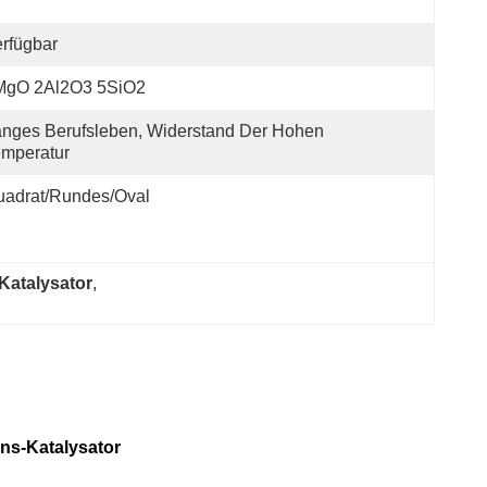
rfügbar
MgO 2Al2O3 5SiO2
nges Berufsleben, Widerstand Der Hohen 
mperatur
uadrat/rundes/Oval
atalysator
, 
ons-Katalysator