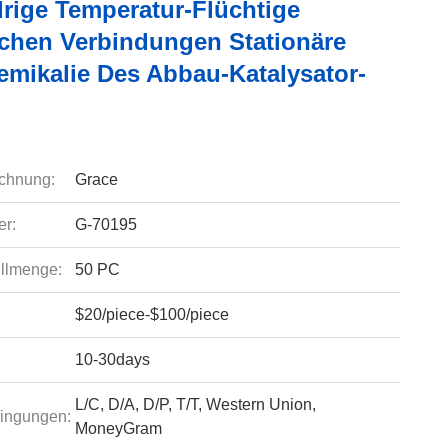
drige Temperatur-Flüchtige
chen Verbindungen Stationäre
emikalie Des Abbau-Katalysator-
chnung:
Grace
r:
G-70195
llmenge:
50 PC
$20/piece-$100/piece
10-30days
L/C, D/A, D/P, T/T, Western Union,
ingungen:
MoneyGram