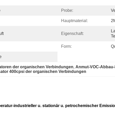
e
Probe:
Ve
Hauptmaterial:
2
La
ft
Eigenschaft:
Te
Form:
Q
e
atoren der organischen Verbindungen
, 
Anmut-VOC-Abbau-K
sator 400cpsi der organischen Verbindungen
eratur-industrieller u. stationär u. petrochemischer Emissi