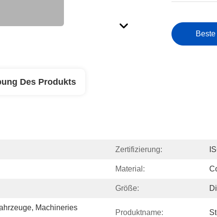
Beste
bung Des Produkts
Zertifizierung:
I
Material:
Co
Größe:
Di
ahrzeuge, Machineries 
Produktname:
St