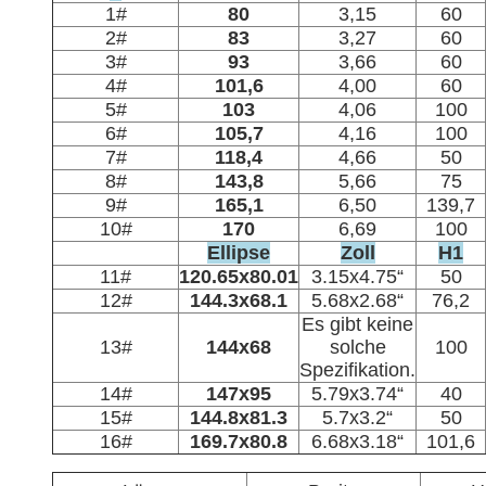
1#
80
3,15
60
2#
83
3,27
60
3#
93
3,66
60
4#
101,6
4,00
60
5#
103
4,06
100
6#
105,7
4,16
100
7#
118,4
4,66
50
8#
143,8
5,66
75
9#
165,1
6,50
139,7
10#
170
6,69
100
Ellipse
Zoll
H1
11#
120.65x80.01
3.15x4.75“
50
12#
144.3x68.1
5.68x2.68“
76,2
Es gibt keine
13#
144x68
solche
100
Spezifikation.
14#
147x95
5.79x3.74“
40
15#
144.8x81.3
5.7x3.2“
50
16#
169.7x80.8
6.68x3.18“
101,6