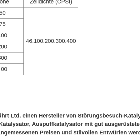
öhe
Zelldichte (CPSI)
50
75
100
46.100.200.300.400
200
300
400
ührt
Ltd.
einen Hersteller von Störungsbesuch-Kataly
Katalysator, Auspuffkatalysator mit gut ausgerüstete
ät, angemessenen Preisen und stilvollen Entwürfen we