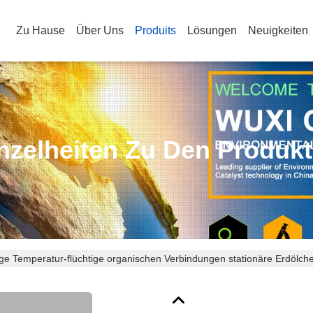
Zu Hause
Über Uns
Produits
Lösungen
Neuigkeiten
nzelheiten Zu Den Produk
ige Temperatur-flüchtige organischen Verbindungen stationäre Erdölch