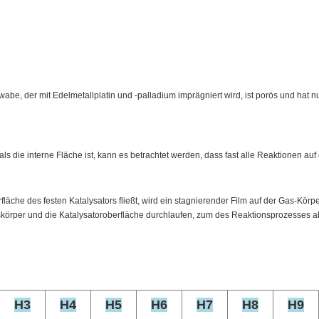
be, der mit Edelmetallplatin und -palladium imprägniert wird, ist porös und hat 
ls die interne Fläche ist, kann es betrachtet werden, dass fast alle Reaktionen auf 
äche des festen Katalysators fließt, wird ein stagnierender Film auf der Gas-Körp
körper und die Katalysatoroberfläche durchlaufen, zum des Reaktionsprozesses a
H3
H4
H5
H6
H7
H8
H9