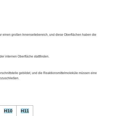
nur einen großen Innenseitebereich, und diese Oberflächen haben die
der internen Oberfläche stattfinden.
erschnittstelle gebildet, und die Reaktionsmittelmoleküle müssen eine
bzuschließen.
H10
H11