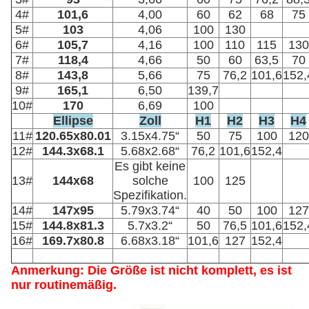
4#
101,6
4,00
60
62
68
75
5#
103
4,06
100
130
6#
105,7
4,16
100
110
115
130
7#
118,4
4,66
50
60
63,5
70
8#
143,8
5,66
75
76,2
101,6
152,
9#
165,1
6,50
139,7
10#
170
6,69
100
Ellipse
Zoll
H1
H2
H3
H4
11#
120.65x80.01
3.15x4.75“
50
75
100
120
12#
144.3x68.1
5.68x2.68“
76,2
101,6
152,4
Es gibt keine
13#
144x68
solche
100
125
Spezifikation.
14#
147x95
5.79x3.74“
40
50
100
127
15#
144.8x81.3
5.7x3.2“
50
76,5
101,6
152,
16#
169.7x80.8
6.68x3.18“
101,6
127
152,4
Anmerkung: Die Größe ist nicht komplett, es ist
nur routinemäßig.