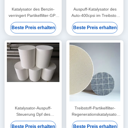
Katalysator des Benzin-
Auspuff-Katalysator des
verringert Partikelfilter-GPF
Auto-400cpsi im Treibstoff
Emission 600Cpsi des
Gpf-Filter-
Beste Preis erhalten
Beste Preis erhalten
Benzin-Schwefel-P.M.
Regenerationspassiven
Katalysator-Auspuff-
Treibstoff-Partikelfilter-
Steuerung Dpf des
Regenerationskatalysator
Automobil-200cpsi auf
Ppf Dpf auf Auto-Euro 6 VI
Beste Preis erhalten
Beste Preis erhalten
Treibstoff-Auto-Passagier