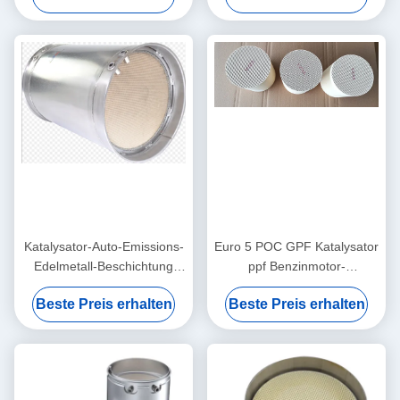
Katalysator-Auto-Emissions-
Euro 5 POC GPF Katalysator
Edelmetall-Beschichtung
ppf Benzinmotor-
Pint-PD-relativer
Bienenwaben-Keramik-
Beste Preis erhalten
Beste Preis erhalten
Feuchtigkeit GPF unter
Substrat
Boden