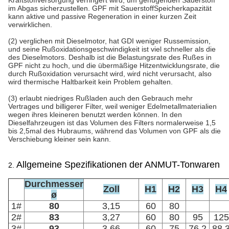
Kraftstoffversorgung verringert wird, um genügenden Sauerstoff
im Abgas sicherzustellen. GPF mit SauerstoffSpeicherkapazität
kann aktive und passive Regeneration in einer kurzen Zeit
verwirklichen.
(2) verglichen mit Dieselmotor, hat GDI weniger Russemission,
und seine Rußoxidationsgeschwindigkeit ist viel schneller als die
des Dieselmotors. Deshalb ist die Belastungsrate des Rußes in
GPF nicht zu hoch, und die übermäßige Hitzentwicklungsrate, die
durch Rußoxidation verursacht wird, wird nicht verursacht, also
wird thermische Haltbarkeit kein Problem gehalten.
(3) erlaubt niedriges Rußladen auch den Gebrauch mehr
Vertrages und billigerer Filter, weil weniger Edelmetallmaterialien
wegen ihres kleineren benutzt werden können. In den
Dieselfahrzeugen ist das Volumen des Filters normalerweise 1,5
bis 2,5mal des Hubraums, während das Volumen von GPF als die
Verschiebung kleiner sein kann.
Allgemeine Spezifikationen der ANMUT-Tonwaren
2.
Durchmesser
Zoll
H1
H2
H3
H4
ø
1#
80
3,15
60
80
2#
83
3,27
60
80
95
125
3#
93
3,66
60
75
76,2
88,